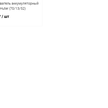
ватель аккумуляторный
Huter (70/13/52)
₽
/ шт
В корзину
ь в 1 клик
К сравнению
ранное
В наличии