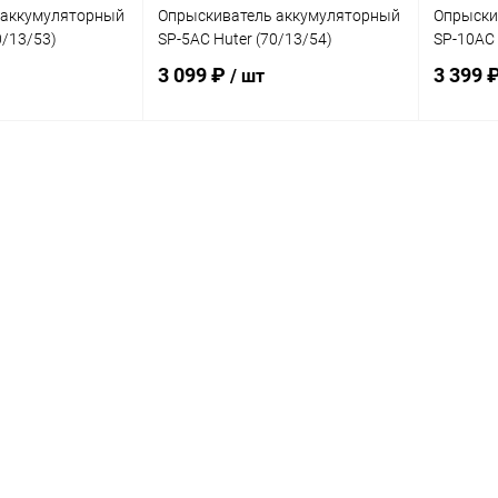
 аккумуляторный
Опрыскиватель аккумуляторный
Опрыски
0/13/53)
SP-5AC Huter (70/13/54)
SP-10AC 
3 099 ₽
3 399 
/ шт
корзину
В корзину
ик
К сравнению
Купить в 1 клик
К сравнению
Купит
В наличии
В избранное
В наличии
В изб