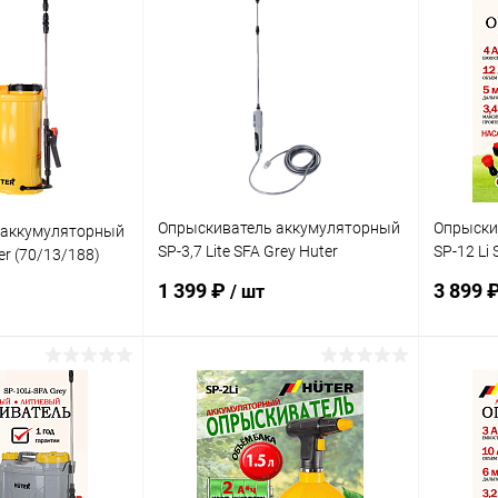
Опрыскиватель аккумуляторный
Опрыски
 аккумуляторный
SP-3,7 Lite SFA Grey Huter
SP-12 Li 
er (70/13/188)
(70/13/191)
(70/13/1
1 399 ₽
3 899 
/ шт
корзину
В корзину
ик
К сравнению
Купить в 1 клик
К сравнению
Купит
В наличии
В избранное
В наличии
В изб