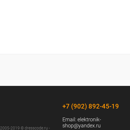
+7 (902) 892-45-19
Email:
elektronik-
shop@yandex.ru
 2005-2019 © dresscode.ru -