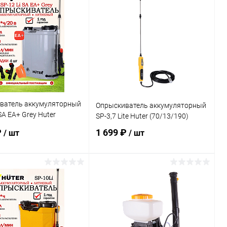
ватель аккумуляторный
Опрыскиватель аккумуляторный
SA EA+ Grey Huter
SP-3,7 Lite Huter (70/13/190)
89)
₽
1 699 ₽
/ шт
/ шт
В корзину
В корзину
ь в 1 клик
К сравнению
Купить в 1 клик
К сравнению
ранное
В наличии
В избранное
В наличии