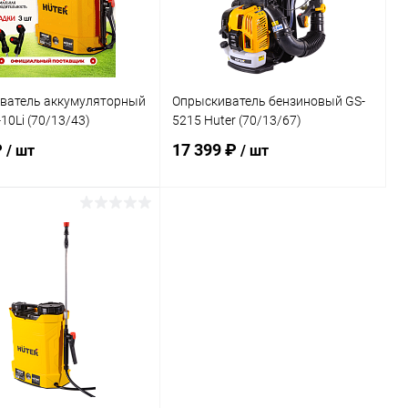
ватель аккумуляторный
Опрыскиватель бензиновый GS-
-10Li (70/13/43)
5215 Huter (70/13/67)
₽
17 399 ₽
/ шт
/ шт
В корзину
В корзину
ь в 1 клик
К сравнению
Купить в 1 клик
К сравнению
ранное
В наличии
В избранное
В наличии