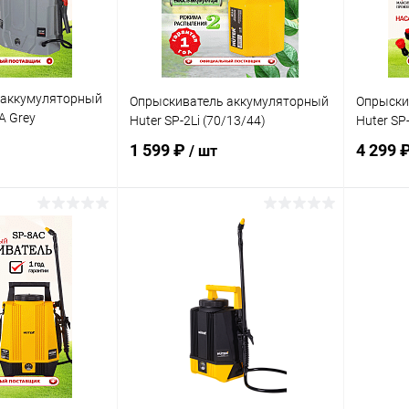
 аккумуляторный
Опрыскиватель аккумуляторный
Опрыски
A Grey
Huter SP-2Li (70/13/44)
Huter SP
1 599 ₽
4 299 
/ шт
корзину
В корзину
ик
К сравнению
Купить в 1 клик
К сравнению
Купит
В наличии
В избранное
В наличии
В изб