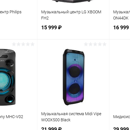
нтр Philips
Музыкальный центр LG XBOOM
Музыкаль
FH2
ON44DK
15 999 ₽
16 999
корзину
В корзину
ик
К сравнению
Купить в 1 клик
К сравнению
Купит
В наличии
В избранное
В наличии
В изб
Музыкальная система Midi Vipe
ony MHC-V02
Мидисис
WOOX500 Black
21 999 ₽
29 999