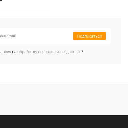
В корзину
Подписаться
ь в 1 клик
К сравнению
ранное
В наличии
гласен на
обработку персональных данных.
*