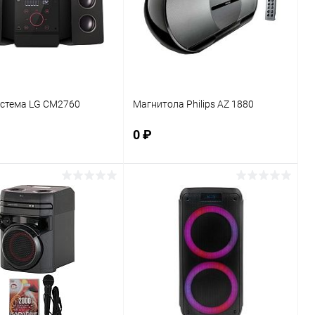
стема LG CM2760
Магнитола Philips AZ 1880
0 ₽
В корзину
В корзину
ь в 1 клик
К сравнению
Купить в 1 клик
К сравнению
ранное
В наличии
В избранное
В наличии