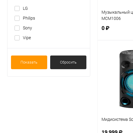
LG
Музыкальный це
Philips
MCM1006
0 ₽
Sony
Vipe
В 
Показать
Сбросить
Купить в 1 кл
В избранное
Мидисистема S
19 999 ₽