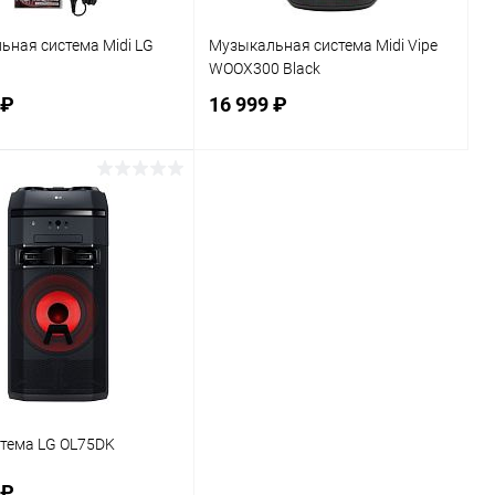
ная система Midi LG
Музыкальная система Midi Vipe
WOOX300 Black
 ₽
16 999 ₽
В корзину
В корзину
ь в 1 клик
К сравнению
Купить в 1 клик
К сравнению
ранное
В наличии
В избранное
В наличии
тема LG OL75DK
 ₽