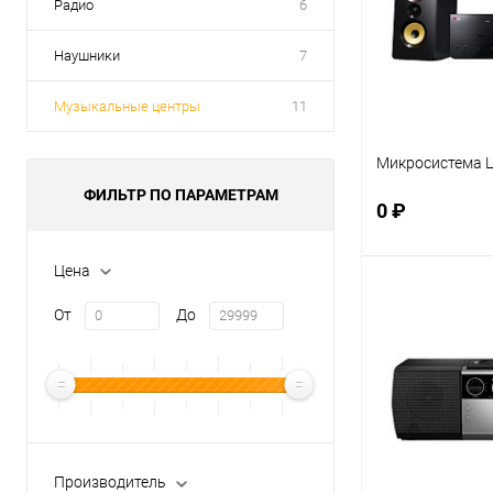
Радио
6
Наушники
7
Музыкальные центры
11
Микросистема 
ФИЛЬТР ПО ПАРАМЕТРАМ
0 ₽
Цена
В 
От
До
Купить в 1 кл
В избранное
Производитель