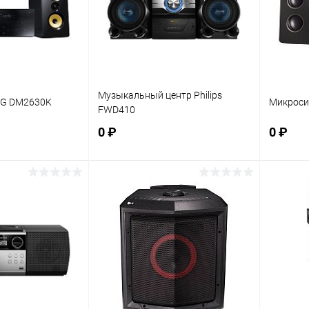
Музыкальный центр Philips
LG DM2630K
Микроси
FWD410
0 ₽
0 ₽
корзину
В корзину
ик
К сравнению
Купить в 1 клик
К сравнению
Купит
В наличии
В избранное
В наличии
В изб