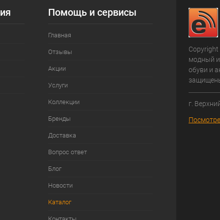
ия
Помощь и сервисы
Главная
Copyright
Отзывы
модный и
Акции
обуви и а
защищен
Услуги
Коллекции
г. Верхни
Бренды
Посмотре
Доставка
Вопрос ответ
Блог
Новости
Каталог
Контакты