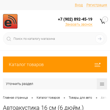
Вход
Регистрация
+7 (902) 892-45-19
0
Заказать звонок
Каталог товаров
Уточнить раздел
•
•
•
Главная страница
Каталог товаров
Товары для авто
Автоа
Автоакустика 16 см (6 дюйм.)