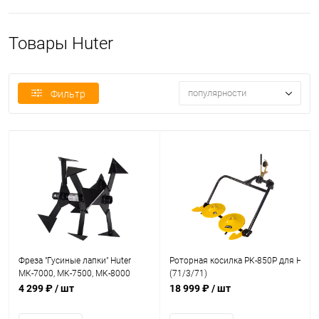
Товары Huter
популярности
Фильтр
Фреза "Гусиные лапки" Huter
Роторная косилка РК-850Р для Huter
МК-7000, МК-7500, МК-8000
(71/3/71)
(шест. 23 мм) (2 шт.) (71/3/52)
4 299 ₽
/ шт
18 999 ₽
/ шт