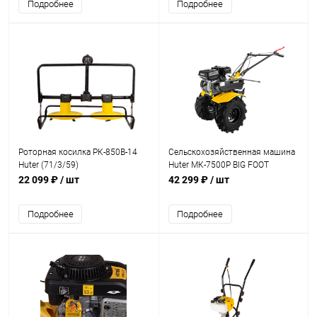
Подробнее
Подробнее
Роторная косилка РК-850B-14
Сельскохозяйственная машина
Huter (71/3/59)
Huter МК-7500Р BIG FOOT
(70/5/27)
22 099 ₽
/ шт
42 299 ₽
/ шт
Подробнее
Подробнее