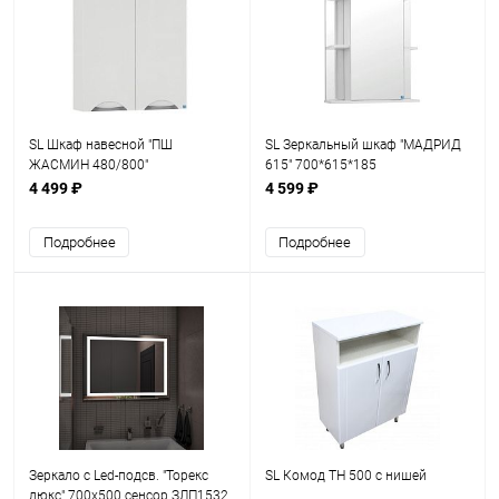
SL Шкаф навесной "ПШ
SL Зеркальный шкаф "МАДРИД
ЖАСМИН 480/800"
615" 700*615*185
800х480х240
4 499 ₽
4 599 ₽
Подробнее
Подробнее
Зеркало с Led-подсв. "Торекс
SL Комод ТН 500 с нишей
люкс" 700х500 сенсор ЗЛП1532