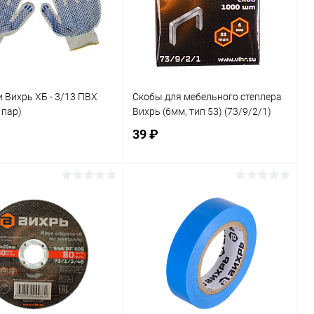
 Вихрь ХБ - 3/13 ПВХ
Скобы для мебельного степлера
 пар)
Вихрь (6мм, тип 53) (73/9/2/1)
39 ₽
В корзину
В корзину
ь в 1 клик
К сравнению
Купить в 1 клик
К сравнению
ранное
В наличии
В избранное
В наличии