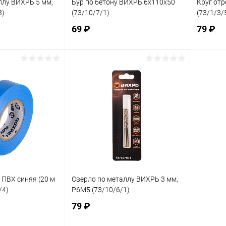
ллу ВИХРЬ 5 мм,
Бур по бетону ВИХРЬ 6x110x50
Круг отр
3)
(73/10/7/1)
(73/1/3/
69 ₽
79 ₽
корзину
В корзину
ик
К сравнению
Купить в 1 клик
К сравнению
Купит
В наличии
В избранное
В наличии
В изб
 ПВХ синяя (20 м
Сверло по металлу ВИХРЬ 3 мм,
/4)
P6M5 (73/10/6/1)
79 ₽