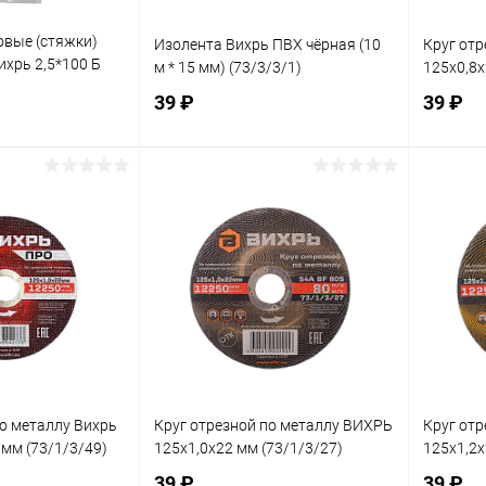
вые (стяжки)
Изолента Вихрь ПВХ чёрная (10
Круг отр
ихрь 2,5*100 Б
м * 15 мм) (73/3/3/1)
125х0,8х
39 ₽
39 ₽
корзину
В корзину
ик
К сравнению
Купить в 1 клик
К сравнению
Купит
В наличии
В избранное
В наличии
В изб
по металлу Вихрь
Круг отрезной по металлу ВИХРЬ
Круг отр
 мм (73/1/3/49)
125х1,0х22 мм (73/1/3/27)
125х1,2х
39 ₽
39 ₽