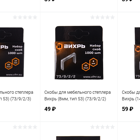
корзину
В корзину
ик
К сравнению
Купить в 1 клик
К сравнению
Купит
В наличии
В избранное
В наличии
В изб
льного степлера
Скобы для мебельного степлера
Скобы д
п 53) (73/9/2/3)
Вихрь (8мм, тип 53) (73/9/2/2)
Вихрь (1
49 ₽
59 ₽
корзину
В корзину