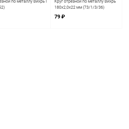
езной по металлу Вихрь ПРО 150х1,6х22 мм
Круг отрезной по металлу Вихрь
52)
180х2,0х22 мм (73/1/3/36)
79 ₽
В корзину
В корзину
ь в 1 клик
К сравнению
Купить в 1 клик
К сравнению
ранное
В наличии
В избранное
В наличии