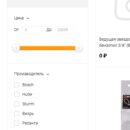
Цена
От
До
Ведущая звездо
бензопил 3/8" (
(71/4/28)
0 ₽
Производитель
В 
Bosch
Huter
Купить в 1 кл
Sturm!
В избранное
Вихрь
Ресанта