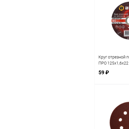
Купить в 1 кл
В избранное
Круг отрезной 
ПРО 125х1,6х22
59 ₽
В 
Купить в 1 кл
В избранное