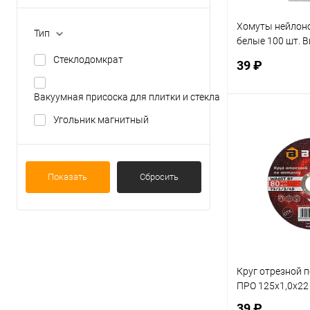
Хомуты нейлоно
Тип
белые 100 шт. В
(73/9/1/10)
Стеклодомкрат
39 ₽
Вакуумная присоска для плитки и стекла
Угольник магнитный
В 
Купить в 1 кл
Показать
Сбросить
В избранное
Круг отрезной 
ПРО 125х1,0х22
39 ₽