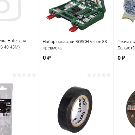
чка Huter для
Набор оснастки BOSCH V-Line 83
Перчатки
BS-40-45M)
предмета
Белые (5
0 ₽
0 ₽
корзину
В корзину
ик
К сравнению
Купить в 1 клик
К сравнению
Купит
В наличии
В избранное
В наличии
В изб