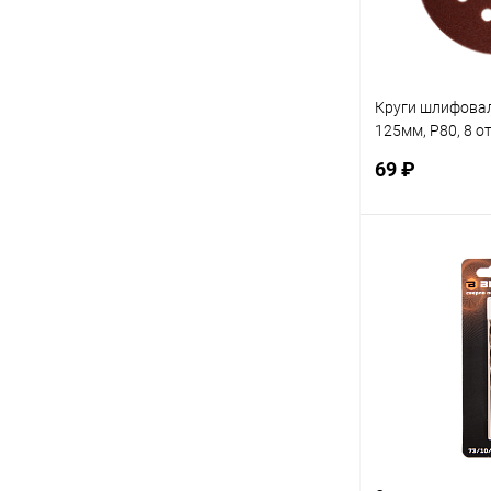
Круги шлифовал
125мм, P80, 8 от
(73/1/5/15)
69 ₽
В 
Купить в 1 кл
В избранное