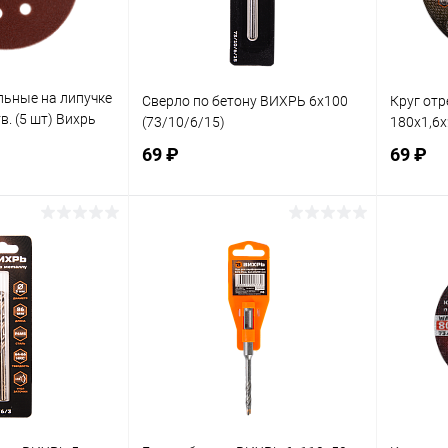
ьные на липучке
Сверло по бетону ВИХРЬ 6x100
Круг отр
в. (5 шт) Вихрь
(73/10/6/15)
180х1,6х
69 ₽
69 ₽
корзину
В корзину
ик
К сравнению
Купить в 1 клик
К сравнению
Купит
В наличии
В избранное
В наличии
В изб