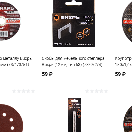
ик
К сравнению
Купить в 1 клик
К сравнению
Купит
В наличии
В избранное
В наличии
В изб
по металлу Вихрь
Скобы для мебельного степлера
Круг отр
 мм (73/1/3/51)
Вихрь (12мм, тип 53) (73/9/2/4)
150х1,6х
59 ₽
59 ₽
корзину
В корзину
ик
К сравнению
Купить в 1 клик
К сравнению
Купит
В наличии
В избранное
В наличии
В изб