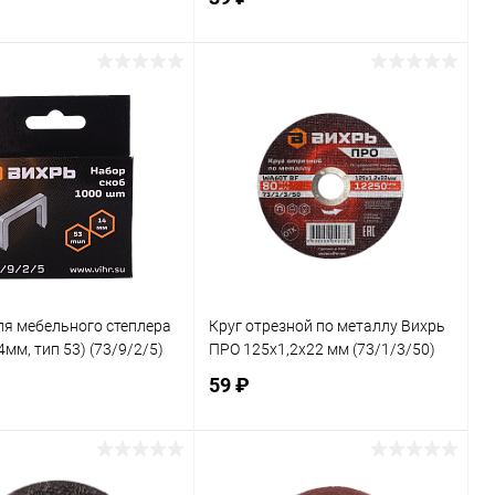
В корзину
В корзину
ь в 1 клик
К сравнению
Купить в 1 клик
К сравнению
ранное
В наличии
В избранное
В наличии
ля мебельного степлера
Круг отрезной по металлу Вихрь
4мм, тип 53) (73/9/2/5)
ПРО 125х1,2х22 мм (73/1/3/50)
59 ₽
В корзину
В корзину