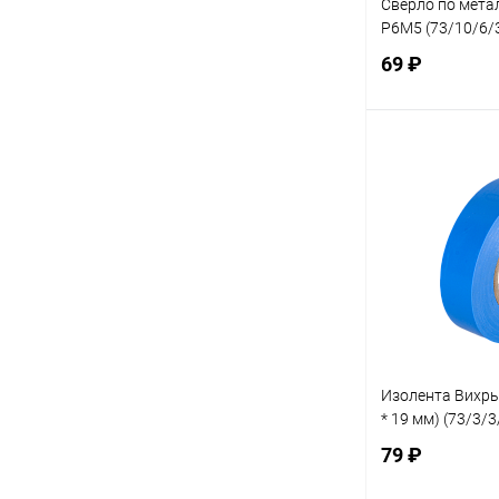
Сверло по мета
P6M5 (73/10/6/
69 ₽
В 
Купить в 1 кл
В избранное
Изолента Вихрь
* 19 мм) (73/3/3
79 ₽