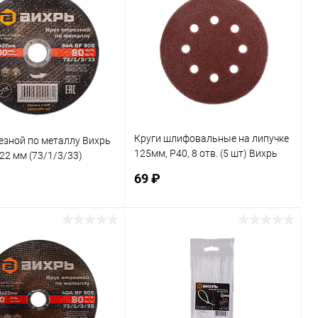
ь в 1 клик
К сравнению
Купить в 1 клик
К сравнению
ранное
В наличии
В избранное
В наличии
Круги шлифовальные на липучке
езной по металлу Вихрь
125мм, P40, 8 отв. (5 шт) Вихрь
22 мм (73/1/3/33)
(73/1/5/14)
69 ₽
В корзину
В корзину
ь в 1 клик
К сравнению
Купить в 1 клик
К сравнению
ранное
В наличии
В избранное
В наличии