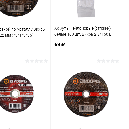
Хомуты нейлоновые (стяжки)
езной по металлу Вихрь
белые 100 шт. Вихрь 2,5*150 Б
22 мм (73/1/3/35)
(73/9/1/11)
69 ₽
В корзину
В корзину
ь в 1 клик
К сравнению
Купить в 1 клик
К сравнению
ранное
В наличии
В избранное
В наличии