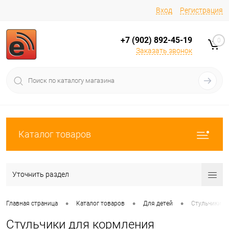
Вход
Регистрация
+7 (902) 892-45-19
0
Заказать звонок
Каталог товаров
Уточнить раздел
•
•
•
Главная страница
Каталог товаров
Для детей
Стульчики д
Стульчики для кормления