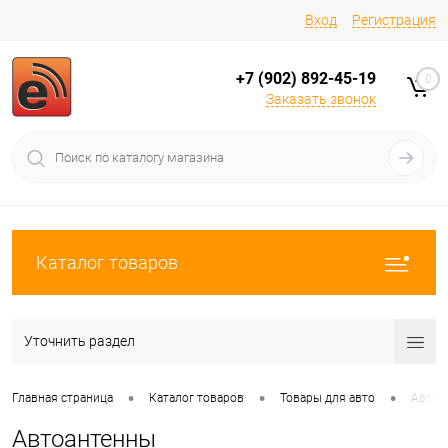
Вход
Регистрация
+7 (902) 892-45-19
0
Заказать звонок
Каталог товаров
Уточнить раздел
•
•
•
Главная страница
Каталог товаров
Товары для авто
Автоа
Автоантенны