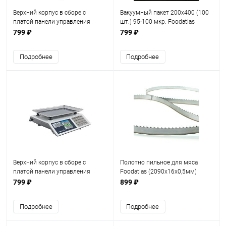
Верхний корпус в сборе с
Вакуумный пакет 200х400 (100
платой панели управления
шт.) 95-100 мкр. Foodatlas
весов ВТС-40
799 ₽
799 ₽
Подробнее
Подробнее
Верхний корпус в сборе с
Полотно пильное для мяса
платой панели управления
Foodatlas (2090x16x0,5мм)
весов ВТ-982S
799 ₽
899 ₽
Подробнее
Подробнее