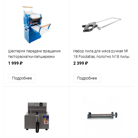
Шестерня передачи вращения
Набор пила для мяса ручная №
тестораскатки-лапшерезки
18 Foodatlas, полотно N18 пилы
Foodatlas DZM-350
мяса ручной
1 999 ₽
2 399 ₽
Подробнее
Подробнее