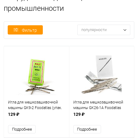
промышленности
популярности
Фильтр
Игла для мешкозашивочной
Игла для мешкозашивочной
машины GK9-2 Foodatlas (упак.
машины GK26-1А Foodatlas
10 шт)
(упак. 10 шт)
129 ₽
129 ₽
Подробнее
Подробнее