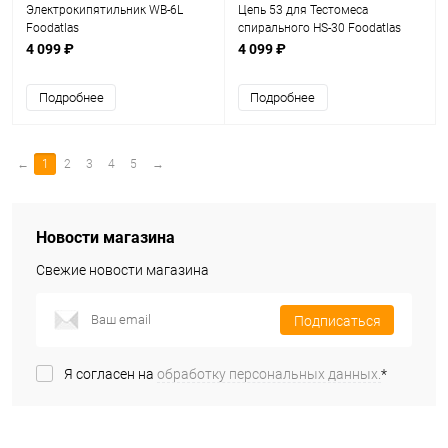
Электрокипятильник WB-6L
Цепь 53 для Тестомеса
Foodatlas
спирального HS-30 Foodatlas
Eco
4 099 ₽
4 099 ₽
Подробнее
Подробнее
←
1
2
3
4
5
→
Новости магазина
Свежие новости магазина
Подписаться
Я согласен на
обработку персональных данных.
*