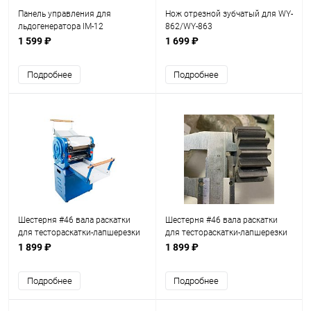
Панель управления для
Нож отрезной зубчатый для WY-
льдогенератора IM-12
862/WY-863
1 599 ₽
1 699 ₽
Подробнее
Подробнее
Шестерня #46 вала раскатки
Шестерня #46 вала раскатки
для тестораскатки-лапшерезки
для тестораскатки-лапшерезки
Foodatlas DZM-350(нижняя)
Foodatlas DZM-350(верхняя)
1 899 ₽
1 899 ₽
Подробнее
Подробнее