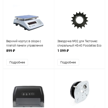
Верхний корпус в сборе с
Звездочка №32 для Тестомес
платой панели управления
спиральный HS-40 Foodatlas Eco
весов YZ-308
220В
899 ₽
1 099 ₽
Подробнее
Подробнее