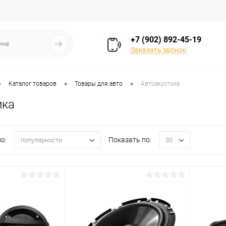
+7 (902) 892-45-19
Заказать звонок
•
•
•
Каталог товаров
Товары для авто
Автоакустика
ика
о:
Показать по:
популярности
30