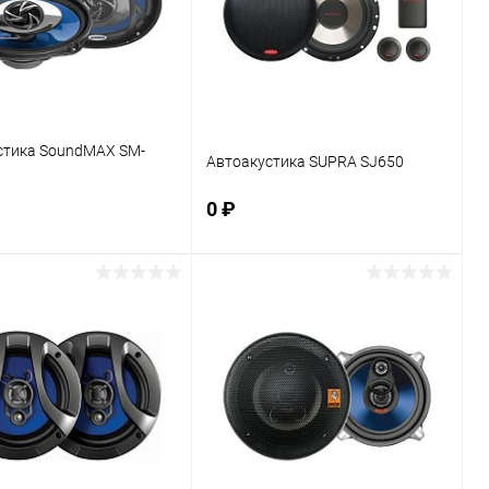
стика SoundMAX SM-
Автоакустика SUPRA SJ650
0 ₽
В корзину
В корзину
ь в 1 клик
К сравнению
Купить в 1 клик
К сравнению
ранное
В наличии
В избранное
В наличии