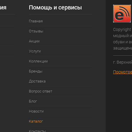
ия
Помощь и сервисы
Главная
Copyright
Отзывы
модный и
Акции
обуви и а
защищен
Услуги
Коллекции
г. Верхни
Бренды
Посмотре
Доставка
Вопрос ответ
Блог
Новости
Каталог
Контакты