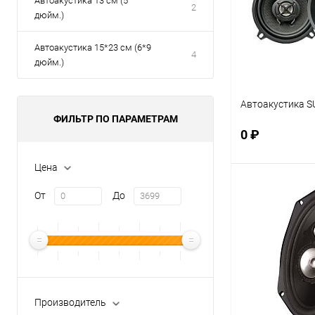
Автоакустика 13 см (5
2
дюйм.)
Автоакустика 15*23 см (6*9
4
дюйм.)
Автоакустика S
ФИЛЬТР ПО ПАРАМЕТРАМ
0 ₽
Цена
В 
От
До
Купить в 1 кл
В избранное
Производитель