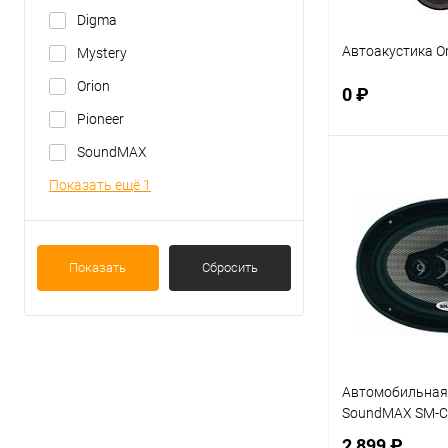
Digma
Автоакустика Or
Mystery
Orion
0 ₽
Pioneer
SoundMAX
В 
Показать ещё 1
Купить в 1 кл
В избранное
Показать
Сбросить
Автомобильная
SoundMAX SM-
2 899 ₽