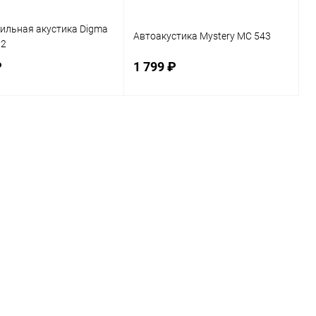
ильная акустика Digma
Автоакустика Mystery MC 543
02
₽
1 799 ₽
В корзину
В корзину
ь в 1 клик
К сравнению
Купить в 1 клик
К сравнению
ранное
В наличии
В избранное
В наличии