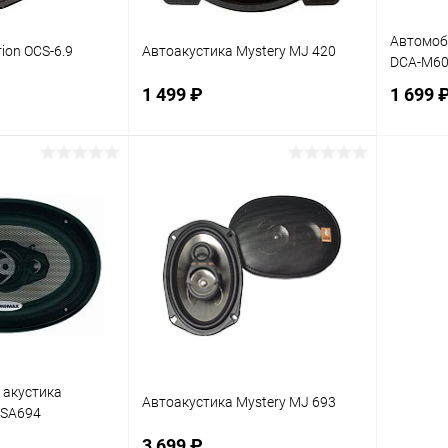
Автомоб
ion OCS-6.9
Автоакустика Mystery MJ 420
DCA-M6
1 499 ₽
1 699 
корзину
В корзину
ик
К сравнению
Купить в 1 клик
К сравнению
Купит
В наличии
В избранное
В наличии
В изб
 акустика
Автоакустика Mystery MJ 693
CSA694
3 699 ₽