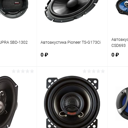
Автоаку
UPRA SBD-1302
Автоакустика Pioneer TS-G173Ci
CSD693
0 ₽
0 ₽
корзину
В корзину
ик
К сравнению
Купить в 1 клик
К сравнению
Купит
В наличии
В избранное
В наличии
В изб