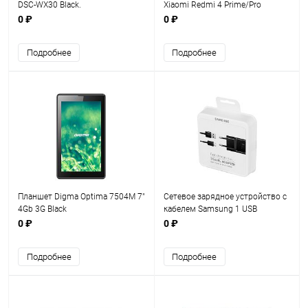
DSC-WX30 Black.
Xiaomi Redmi 4 Prime/Pro
0 ₽
0 ₽
Подробнее
Подробнее
Планшет Digma Optima 7504M 7"
Сетевое зарядное устройство с
4Gb 3G Black
кабелем Samsung 1 USB
2A+кабель Type C+быстрая зар.
0 ₽
0 ₽
(EP-TA20EBE)
Подробнее
Подробнее