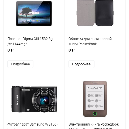
Планшет Digma Citi 1532 3g
Обложка для электронной
/cs1144mg/
книги PocketBook
614/615/625/626 (PBC-626-BK-
0 ₽
0 ₽
RU)
Подробнее
Подробнее
Фотоаппарат Samsung WB150F
Электронная книга PocketBook