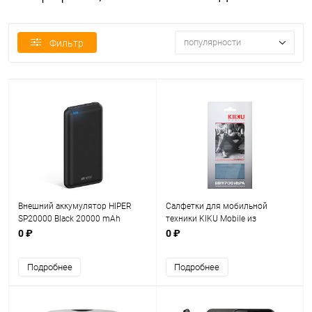
популярности
Фильтр
Внешний аккумулятор HIPER
Салфетки для мобильной
SP20000 Black 20000 mAh
техники KIKU Mobile из
микрофибры (арт. 006)
0 ₽
0 ₽
Подробнее
Подробнее