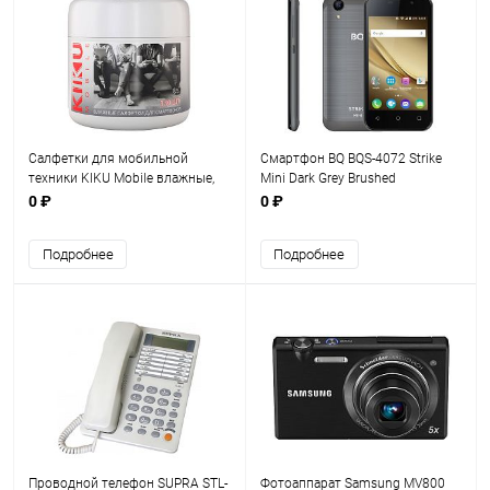
Салфетки для мобильной
Смартфон BQ BQS-4072 Strike
техники KIKU Mobile влажные,
Mini Dark Grey Brushed
130шт. (арт. 001)
0 ₽
0 ₽
Подробнее
Подробнее
Проводной телефон SUPRA STL-
Фотоаппарат Samsung MV800