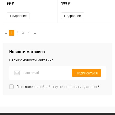
(УТ000009406)
99 ₽
199 ₽
Подробнее
Подробнее
←
1
2
3
4
→
Новости магазина
Свежие новости магазина
Подписаться
Я согласен на
обработку персональных данных.
*