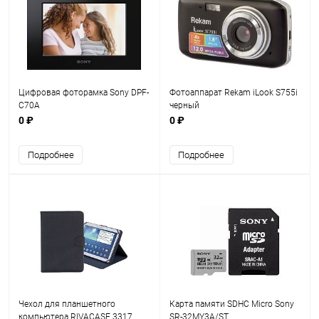
Цифровая фоторамка Sony DPF-
Фотоаппарат Rekam iLook S755i
C70A
черный
0 ₽
0 ₽
Подробнее
Подробнее
Чехол для планшетного
Карта памяти SDHC Micro Sony
компьютера RIVACASE 3317
SR-32MY3A/ST