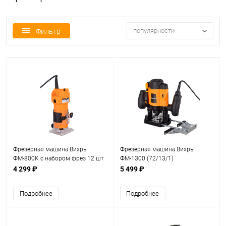
популярности
Фильтр
Фрезерная машина Вихрь
Фрезерная машина Вихрь
ФМ-800К с набором фрез 12 шт
ФМ-1300 (72/13/1)
(72/13/8)
4 299 ₽
5 499 ₽
Подробнее
Подробнее