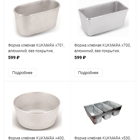
Форма хлебная KUKMARA х701,
Форма хлебная KUKMARA х700,
алюминий, без покрытия,
алюминий, без покрытия,
овальная, серый
прямоугольная, серый
599 ₽
599 ₽
Подробнее
Подробнее
Форма хлебная KUKMARA х400,
Форма хлебная KUKMARA х530,