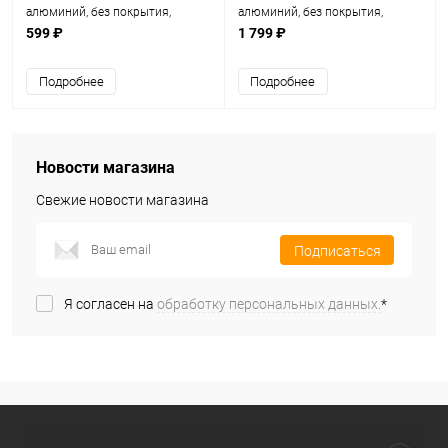
алюминий, без покрытия,
алюминий, без покрытия,
круглая, серый /г.Кукмор/
прямоугольная, серый
599 ₽
1 799 ₽
Подробнее
Подробнее
Новости магазина
Свежие новости магазина
Подписаться
Я согласен на
обработку персональных данных.
*