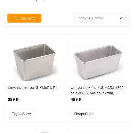
популярности
Фильтр
Хлебная форма KUKMARA Л-11
Форма хлебная KUKMARA х500,
алюминий, без покрытия,
прямоугольная, серый
389 ₽
489 ₽
Подробнее
Подробнее