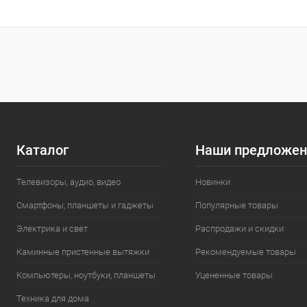
Каталог
Наши предложен
Телевизоры, аудио, видео
Новинки
Смартфоны, планшеты и гаджеты
Популярные товары
Электрика и свет
Распродажи и скидки
Каминные пристенные вытяжки
Рекомендуемые товары
Компьютеры, ноутбуки, планшеты
Уцененные товары
Техника для дома