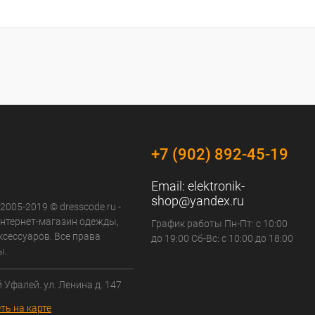
+7 (902) 892-45-19
Email:
elektronik-
shop@yandex.ru
 2005-2019 © dresscode.ru -
нтернет-магазин одежды,
График работы Пн-Пт: с 10:00
ксессуаров. Все права
до 19:00 Сб-Вс: с 10:00 до 18:00
ы.
й Уфалей. ул. Ленина д. 147
ть на карте