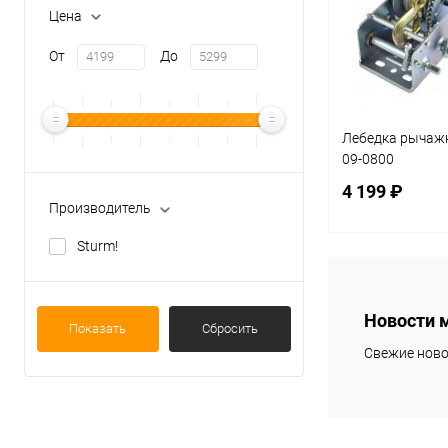
Цена
От
До
Лебедка рычаж
09-0800
4 199 ₽
Производитель
Sturm!
В 
Новости 
Купить в 1 кл
Показать
Сбросить
Свежие ново
В избранное