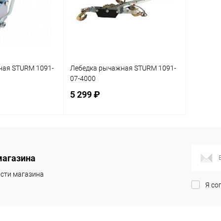
ная STURM 1091-
Лебедка рычажная STURM 1091-
07-4000
5 299 ₽
корзину
В корзину
магазина
ик
К сравнению
Купить в 1 клик
К сравнению
сти магазина
В наличии
В избранное
В наличии
Я со