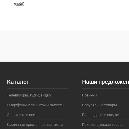
дней))
Каталог
Наши предложен
Телевизоры, аудио, видео
Новинки
Смартфоны, планшеты и гаджеты
Популярные товары
Электрика и свет
Распродажи и скидки
Каминные пристенные вытяжки
Рекомендуемые товары