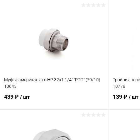
В корзину
Купить в 1 клик
К сравнению
Купить в 1
В избранное
В наличии
В избранн
Муфта американка с НР 32х1 1/4" "РТП" (70/10)
Тройник пере
10645
10778
439 ₽
139 ₽
/ шт
/ шт
В корзину
Купить в 1 клик
К сравнению
Купить в 1