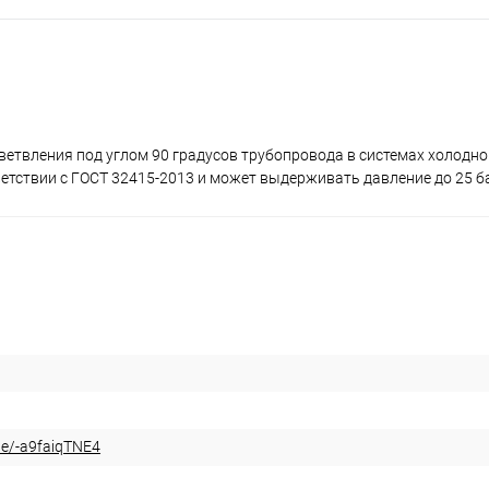
етвления под углом 90 градусов трубопровода в системах холодног
ветствии с ГОСТ 32415-2013 и может выдерживать давление до 25 б
be/-a9faiqTNE4