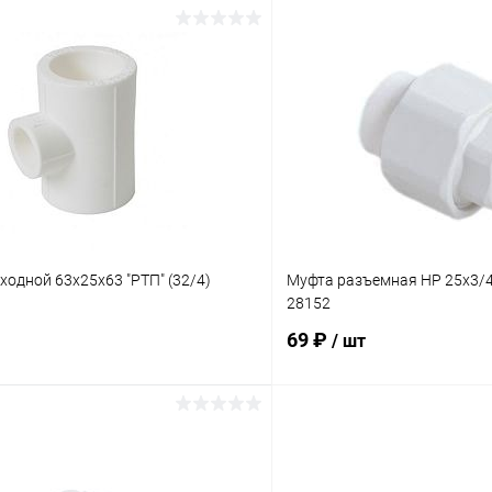
В корзину
В корз
 клик
К сравнению
Купить в 1 клик
ое
В наличии
В избранное
ходной 63х25х63 "РТП" (32/4)
Муфта разъемная НР 25х3/4"
28152
69 ₽
/ шт
В корзину
В корз
 клик
К сравнению
Купить в 1 клик