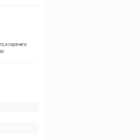
о и горячего
ар.