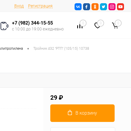
Вход
Регистрация
+7 (982) 344-15-55
0
0
0
с 10:00 до 19:00 ежедневно
•
олипропилена
Тройник d32 "РТП" (105/15) 10738
29 ₽
В корзину