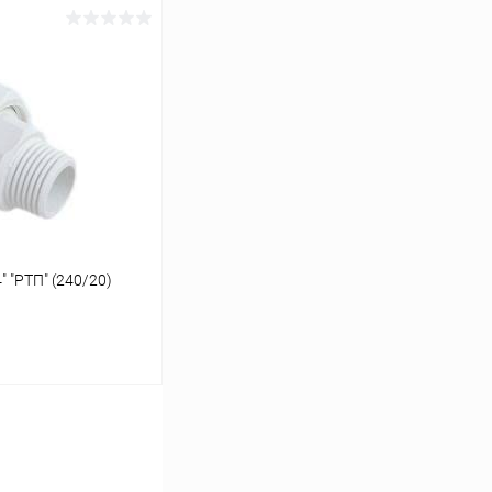
ину
К сравнению
В наличии
 "РТП" (240/20)
ину
К сравнению