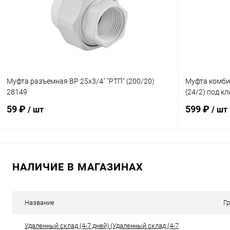
В избранное
В наличии
В избранн
Муфта разъемная ВР 25х3/4" "РТП" (200/20)
Муфта комбин
28149
(24/2) под к
59 ₽
599 ₽
/ шт
/ шт
В корзину
НАЛИЧИЕ В МАГАЗИНАХ
Купить в 1 клик
К сравнению
Купить в 1
В избранное
В наличии
В избранн
Название
Г
Удаленный склад (4-7 дней) (Удаленный склад (4-7