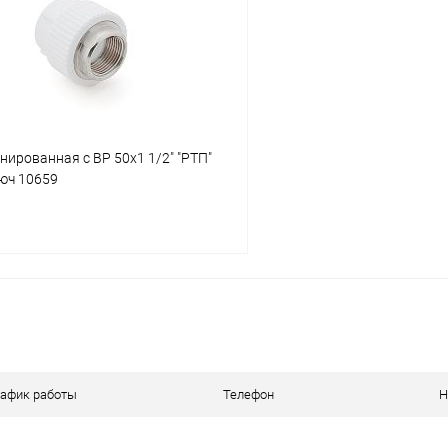
ое
В наличии
В избранное
ированная с ВР 50х1 1/2" "РТП"
люч 10659
В корзину
 клик
К сравнению
ое
В наличии
рафик работы
Телефон
Н