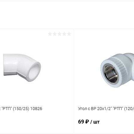
2 "РТП" (150/25) 10826
Угол с ВР 20х1/2" "РТП" (120
69 ₽
/ шт