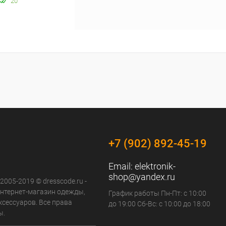
20
+7 (902) 892-45-19
Email:
elektronik-
shop@yandex.ru
 2005-2019 © dresscode.ru -
нтернет-магазин одежды,
График работы Пн-Пт: с 10:00
ксессуаров. Все права
до 19:00 Сб-Вс: с 10:00 до 18:00
ы.