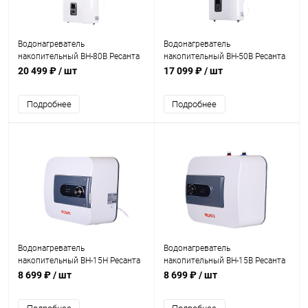
Водонагреватель
Водонагреватель
накопительный ВН-80В Ресанта
накопительный ВН-50В Ресанта
(74/5/3)
(74/5/2)
20 499 ₽
/ шт
17 099 ₽
/ шт
Подробнее
Подробнее
Водонагреватель
Водонагреватель
накопительный ВН-15Н Ресанта
накопительный ВН-15В Ресанта
(74/5/8)
(74/5/6)
8 699 ₽
/ шт
8 699 ₽
/ шт