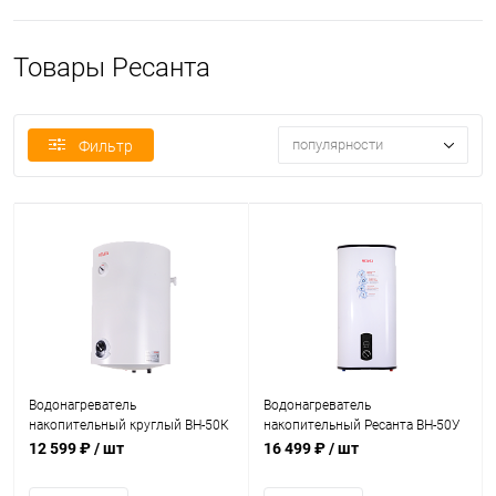
Товары Ресанта
популярности
Фильтр
Водонагреватель
Водонагреватель
накопительный круглый ВН-50К
накопительный Ресанта ВН-50У
Ресанта (74/5/22)
(74/5/21)
12 599 ₽
/ шт
16 499 ₽
/ шт