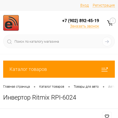
Вход
Регистрация
+7 (902) 892-45-19
0
Заказать звонок
Каталог товаров
•
•
•
Главная страница
Каталог товаров
Товары для авто
Автом
Инвертор Ritmix RPI-6024