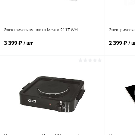
Электрическая плита Мечта 211Т WH
Электрическ
3 399 ₽
2 399 ₽
/ шт
/ 
В корзину
Купить в 1 клик
К сравнению
Купить в 1
В избранное
В наличии
В избранн