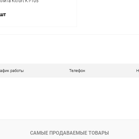
лита Kitfort KT-105
 шт
В корзину
 клик
К сравнению
ое
В наличии
рафик работы
Телефон
Н
САМЫЕ ПРОДАВАЕМЫЕ ТОВАРЫ