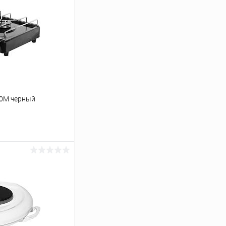
00М черный
ину
К сравнению
В наличии