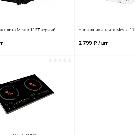
ая плита Мечта 112Т черный
Настольная плита Мечта 1
2 799 ₽
шт
/ шт
В корзину
В корз
 клик
К сравнению
Купить в 1 клик
ое
В наличии
В избранное