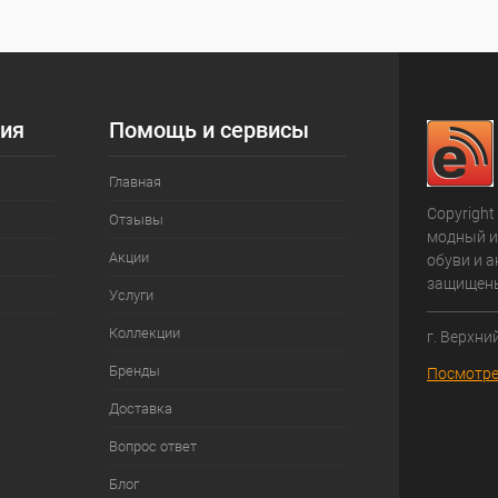
ия
Помощь и сервисы
Главная
Copyright
Отзывы
модный и
Акции
обуви и а
защищен
Услуги
Коллекции
г. Верхни
Бренды
Посмотре
Доставка
Вопрос ответ
Блог