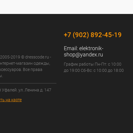
+7 (902) 892-45-19
Email:
elektronik-
shop@yandex.ru
 2005-2019 © dresscode.ru -
нтернет-магазин одежды,
График работы Пн-Пт: с 10:00
ксессуаров. Все права
до 19:00 Сб-Вс: с 10:00 до 18:00
ы.
й Уфалей. ул. Ленина д. 147
ть на карте