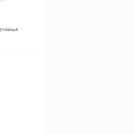
12Ч белый
ину
К сравнению
В наличии