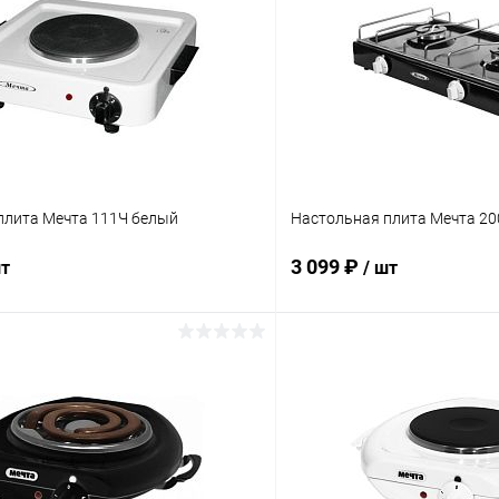
плита Мечта 111Ч белый
Настольная плита Мечта 2
3 099 ₽
шт
/ шт
В корзину
В корз
 клик
К сравнению
Купить в 1 клик
ое
В наличии
В избранное