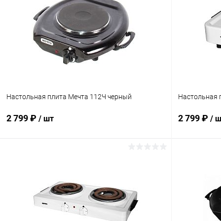
Настольная плита Мечта 112Ч черный
Настольная 
2 799 ₽
2 799 ₽
/ шт
/ 
В корзину
Купить в 1 клик
К сравнению
Купить в 1
В избранное
В наличии
В избранн