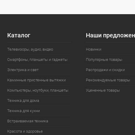
Каталог
Наши предложен
Телевизоры, аудио, видео
Новинки
Смартфоны, планшеты и гаджеты
Популярные товары
Электрика и свет
Распродажи и скидки
Каминные пристенные вытяжки
Рекомендуемые товары
Компьютеры, ноутбуки, планшеты
Уцененные товары
Техника для дома
Техника для кухни
Встраиваемая техника
Красота и здоровье