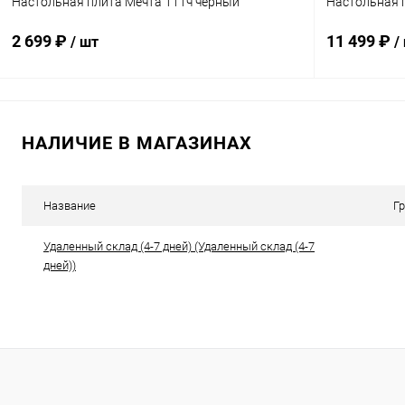
Настольная плита Мечта 111ч черный
Настольная п
2 699 ₽
11 499 ₽
/ шт
/
В корзину
НАЛИЧИЕ В МАГАЗИНАХ
Купить в 1 клик
К сравнению
Купить в 1
В избранное
В наличии
В избранн
Название
Г
Удаленный склад (4-7 дней) (Удаленный склад (4-7
дней))