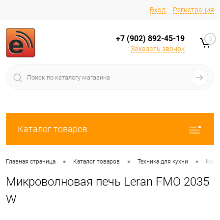
Вход
Регистрация
+7 (902) 892-45-19
0
Заказать звонок
Каталог товаров
•
•
•
Главная страница
Каталог товаров
Техника для кухни
Микр
Микроволновая печь Leran FMO 2035
W