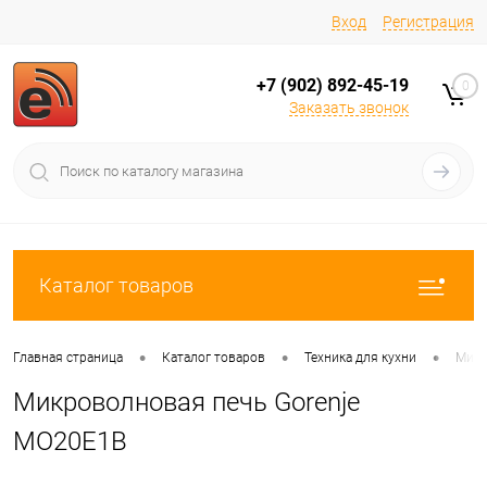
Вход
Регистрация
+7 (902) 892-45-19
0
Заказать звонок
Каталог товаров
•
•
•
Главная страница
Каталог товаров
Техника для кухни
Микр
Микроволновая печь Gorenje
MO20E1B