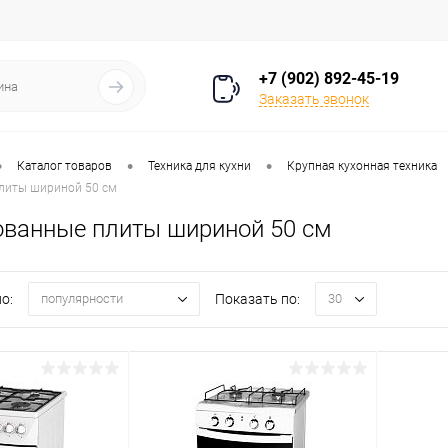
+7 (902) 892-45-19
Заказать звонок
•
•
•
Каталог товаров
Техника для кухни
Крупная кухонная техника
литы шириной 50 см
ванные плиты шириной 50 см
о:
Показать по:
популярности
30