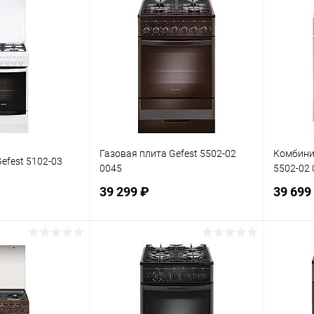
корзину
В корзину
ик
К сравнению
Купить в 1 клик
К сравнению
Купит
В наличии
В избранное
В наличии
В изб
Газовая плита Gefest 5502-02
Комбини
efest 5102-03
0045
5502-02 
39 299 ₽
39 699
корзину
В корзину
ик
К сравнению
Купить в 1 клик
К сравнению
Купит
В наличии
В избранное
В наличии
В изб