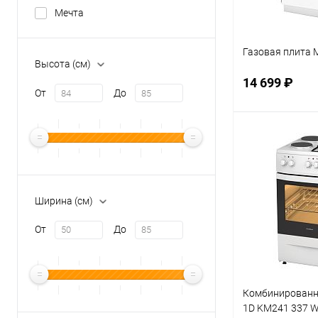
Мечта
Газовая плита 
Высота (см)
14 699 ₽
От
До
В 
Купить в 1 кл
Ширина (см)
В избранное
От
До
Комбинированн
1D KM241 337 