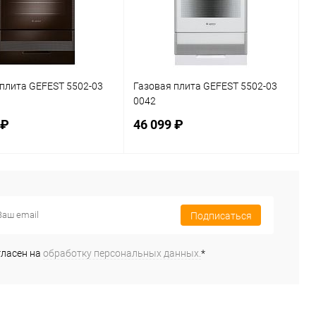
плита GEFEST 5502-03
Газовая плита GEFEST 5502-03
0042
 ₽
46 099 ₽
В корзину
В корзину
Подписаться
ь в 1 клик
К сравнению
Купить в 1 клик
К сравнению
ранное
В наличии
В избранное
В наличии
гласен на
обработку персональных данных.
*