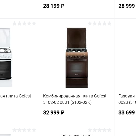
28 199 ₽
28 999
корзину
В корзину
ик
К сравнению
Купить в 1 клик
К сравнению
Купит
В наличии
В избранное
В наличии
В изб
я плита Gefest
Комбинированная плита Gefest
Газовая 
5102-02 0001 (5102-02K)
0023 (51
32 999 ₽
33 699