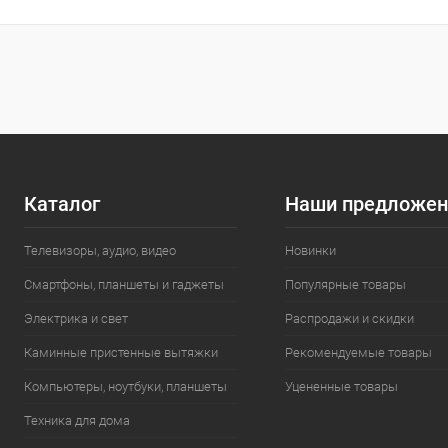
Каталог
Наши предложен
Телевизоры, аудио, видео
Новинки
Смартфоны, планшеты и гаджеты
Популярные товары
Электрика и свет
Распродажи и скидки
Каминные пристенные вытяжки
Рекомендуемые товары
Компьютеры, ноутбуки, планшеты
Уцененные товары
Техника для дома