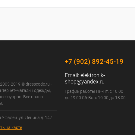
+7 (902) 892-45-19
Email:
elektronik-
shop@yandex.ru
 2005-2019 © dresscode.ru -
нтернет-магазин одежды,
График работы Пн-Пт: с 10:00
ксессуаров. Все права
до 19:00 Сб-Вс: с 10:00 до 18:00
ы.
й Уфалей. ул. Ленина д. 147
ть на карте