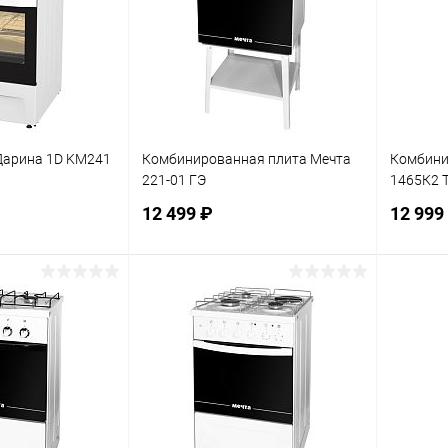
Дарина 1D KM241
Комбинированная плита Мечта
Комбини
221-01 ГЭ
1465К2 
12 499 ₽
12 999
корзину
В корзину
ик
К сравнению
Купить в 1 клик
К сравнению
Купит
В наличии
В избранное
В наличии
В изб