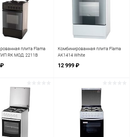
рованная плита Flama
Комбинированная плита Flama
ТИП RК МОД. 2211B
АK1414 White
 ₽
12 999 ₽
В корзину
В корзину
ь в 1 клик
К сравнению
Купить в 1 клик
К сравнению
ранное
В наличии
В избранное
В наличии