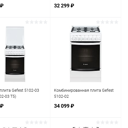
 ₽
32 299 ₽
В корзину
В корзину
ь в 1 клик
К сравнению
Купить в 1 клик
К сравнению
ранное
В наличии
В избранное
В наличии
плита Gefest 5102-03
Комбинированная плита Gefest
02-03 Т5)
5102-02
 ₽
34 099 ₽