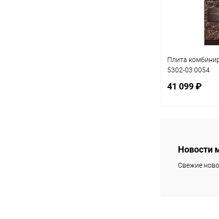
Плита комбинир
5302-03 0054
41 099 ₽
В 
Новости 
Купить в 1 кл
Свежие ново
В избранное