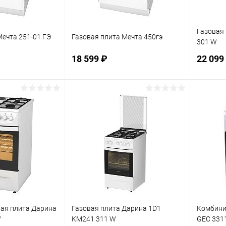
Газовая
Мечта 251-01 ГЭ
Газовая плита Мечта 450гэ
301 W
18 599 ₽
22 099
корзину
В корзину
ик
К сравнению
Купить в 1 клик
К сравнению
Купит
В наличии
В избранное
В наличии
В изб
ая плита Дарина
Газовая плита Дарина 1D1
Комбини
W
KM241 311 W
GEC 331