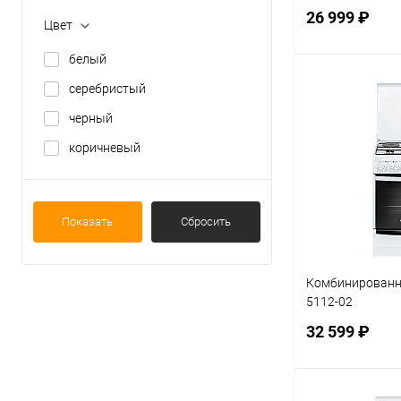
26 999 ₽
Цвет
белый
серебристый
В 
черный
Купить в 1 кл
коричневый
В избранное
Показать
Сбросить
Комбинированна
5112-02
32 599 ₽