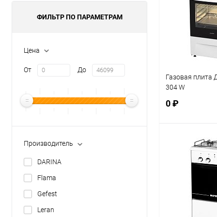
ФИЛЬТР ПО ПАРАМЕТРАМ
Цена
От
До
Газовая плита 
304 W
0 ₽
В 
Производитель
DARINA
Купить в 1 кл
Flama
В избранное
Gefest
Leran