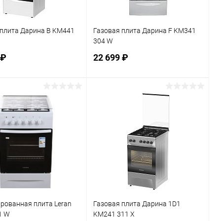
 плита Дарина B KM441
Газовая плита Дарина F KM341
304 W
 ₽
22 699 ₽
В корзину
В корзину
ь в 1 клик
К сравнению
Купить в 1 клик
К сравнению
ранное
В наличии
В избранное
В наличии
рованная плита Leran
Газовая плита Дарина 1D1
1 W
KM241 311 X