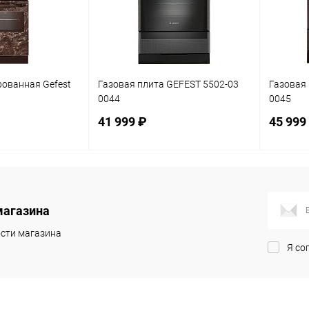
ованная Gefest
Газовая плита GEFEST 5502-03
Газовая 
0044
0045
41 999 ₽
45 999
корзину
В корзину
магазина
ик
К сравнению
Купить в 1 клик
К сравнению
Купит
сти магазина
В наличии
В избранное
В наличии
В изб
Я со