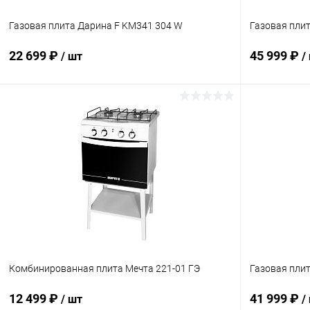
Газовая плита Дарина F KM341 304 W
Газовая плит
22 699 ₽
45 999 ₽
/ шт
/
В корзину
Купить в 1 клик
К сравнению
Купить в 1
В избранное
В наличии
В избранн
Комбинированная плита Мечта 221-01 ГЭ
Газовая плит
12 499 ₽
41 999 ₽
/ шт
/