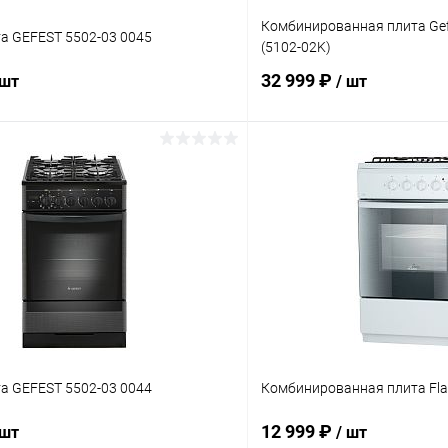
Комбинированная плита Gef
а GEFEST 5502-03 0045
(5102-02K)
32 999 ₽
 шт
/ шт
В корзину
В корз
 клик
К сравнению
Купить в 1 клик
ое
В наличии
В избранное
а GEFEST 5502-03 0044
Комбинированная плита Fla
12 999 ₽
 шт
/ шт