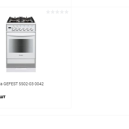
В корзину
В корз
 клик
К сравнению
Купить в 1 клик
ое
В наличии
В избранное
а GEFEST 5502-03 0042
 шт
В корзину