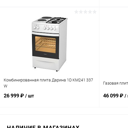
В корзину
Купить в 1 клик
К сравнению
Купить в 1
В избранное
В наличии
В избранн
Комбинированная плита Дарина 1D KM241 337
Газовая плит
W
26 999 ₽
46 099 ₽
/ шт
/
В корзину
НАЛИЧИЕ В МАГАЗИНАХ