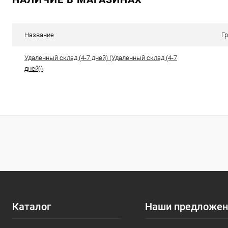
Купить в 1 клик
К сравнению
Купить в 1
В избранное
В наличии
В избранн
Название
Г
Удаленный склад (4-7 дней) (Удаленный склад (4-7
дней))
Каталог
Наши предложен