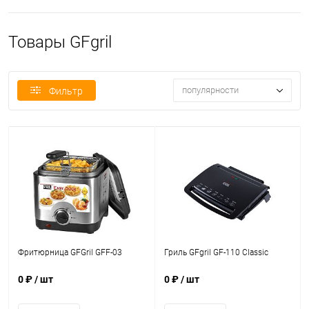
Товары GFgril
популярности
Фильтр
Фритюрница GFGril GFF-03
Гриль GFgril GF-110 Classic
0 ₽
/ шт
0 ₽
/ шт