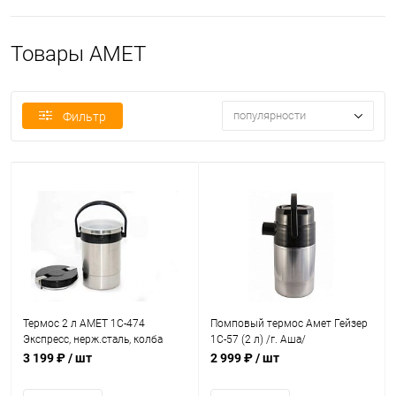
Товары АМЕТ
популярности
Фильтр
Термос 2 л АМЕТ 1С-474
Помповый термос Амет Гейзер
Экспресс, нерж.сталь, колба
1С-57 (2 л) /г. Аша/
нерж.сталь, широкое горло
3 199 ₽
/ шт
2 999 ₽
/ шт