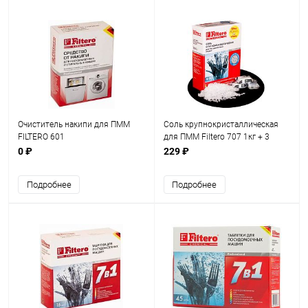
Очиститель накипи для ПММ
Соль крупнокристаллическая
FILTERO 601
для ПММ Filtero 707 1кг + 3
таблетки Filtero
0 ₽
229 ₽
Подробнее
Подробнее