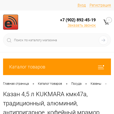
Вход
Регистрация
+7 (902) 892-45-19
0
Заказать звонок
Каталог товаров
•
•
•
•
Главная страница
Каталог товаров
Посуда
Казаны
Ка
Казан 4,5 л KUKMARA кмк47а,
традиционный, алюминий,
антипригарное, кофейный мрамор,