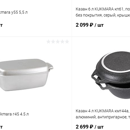
Казан 6 л KUKMARA кп61, п
mara у55 5,5 л
без покрытия, серый, крыш
2 099 ₽
шт
/ шт
В корзину
В корз
 клик
К сравнению
Купить в 1 клик
ое
В наличии
В избранное
Казан 4 л KUKMARA кмт44а,
kmara г45 4.5 л
алюминий, антипригарное,
2 699 ₽
шт
/ шт