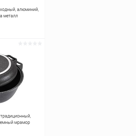
оходный, алюминий,
ка металл
ину
К сравнению
В наличии
 традиционный,
 темный мрамор