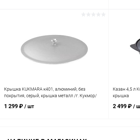
В корзину
Купить в 1 клик
К сравнению
Купить в 1
В избранное
В наличии
В избранн
Крышка KUKMARA к401, алюминий, без
Казан 4,5 л 
покрытия, серый, крышка металл /г. Кукмор/
крышка
1 299 ₽
2 499 ₽
/ шт
/ 
В корзину