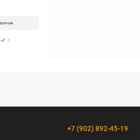
аличие
5
+7 (902) 892-45-19