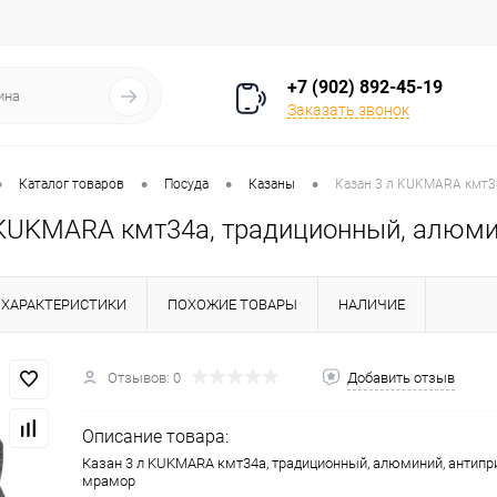
+7 (902) 892-45-19
Заказать звонок
•
•
•
•
Каталог товаров
Посуда
Казаны
Казан 3 л KUKMARA кмт3
 KUKMARA кмт34а, традиционный, алюми
ХАРАКТЕРИСТИКИ
ПОХОЖИЕ ТОВАРЫ
НАЛИЧИЕ
Отзывов: 0
Добавить отзыв
Описание товара:
Казан 3 л KUKMARA кмт34а, традиционный, алюминий, антипр
мрамор