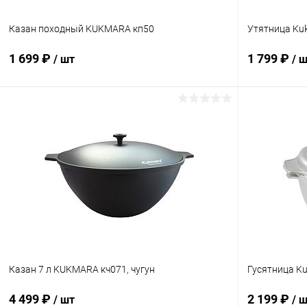
Казан походный KUKMARA кп50
Утятница Kuk
1 699 ₽
1 799 ₽
/ шт
/ 
В корзину
Купить в 1 клик
К сравнению
Купить в 1
В избранное
В наличии
В избранн
Казан 7 л KUKMARA кч071, чугун
Гусятница Ku
4 499 ₽
2 199 ₽
/ шт
/ 