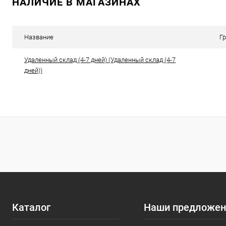
НАЛИЧИЕ В МАГАЗИНАХ
Купить в 1 клик
К сравнению
Купить в 1
В избранное
В наличии
В избранн
Название
Г
Удаленный склад (4-7 дней) (Удаленный склад (4-7
дней))
Каталог
Наши предложен