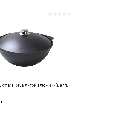
В корзину
В корз
 клик
К сравнению
Купить в 1 клик
ое
В наличии
В избранное
Kukmara к45а литой алюминий, апп,
шт
В корзину