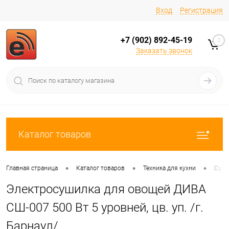
Вход
Регистрация
+7 (902) 892-45-19
0
Заказать звонок
Каталог товаров
•
•
•
Главная страница
Каталог товаров
Техника для кухни
Сушк
Электросушилка для овощей ДИВА
СШ-007 500 Вт 5 уровней, цв. уп. /г.
Барнаул/