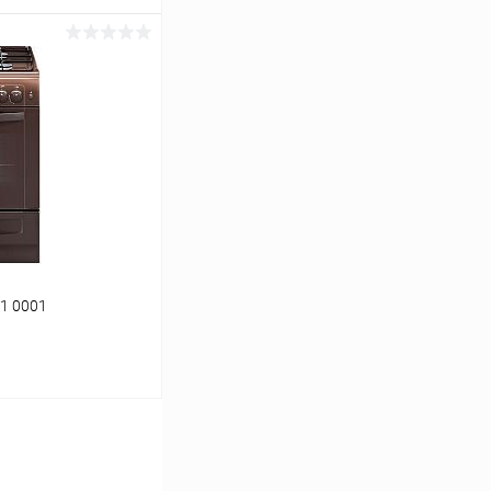
ину
К сравнению
В наличии
01 0001
ину