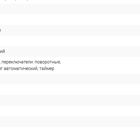
я
кий
, переключатели: поворотные,
г автоматический, таймер