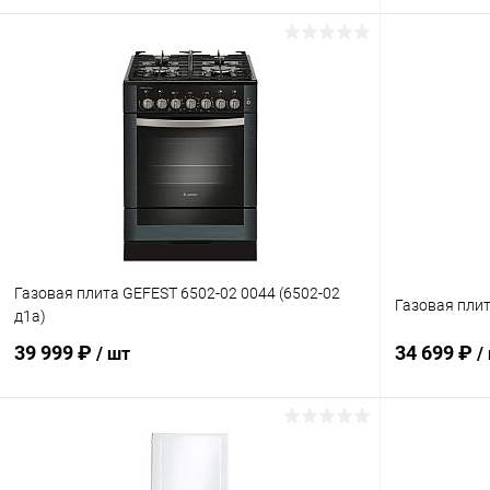
В корзину
Купить в 1 клик
К сравнению
Купить в 1
В избранное
В наличии
В избранн
Газовая плита GEFEST 6502-02 0044 (6502-02
Газовая пли
д1а)
39 999 ₽
34 699 ₽
/ шт
/
В корзину