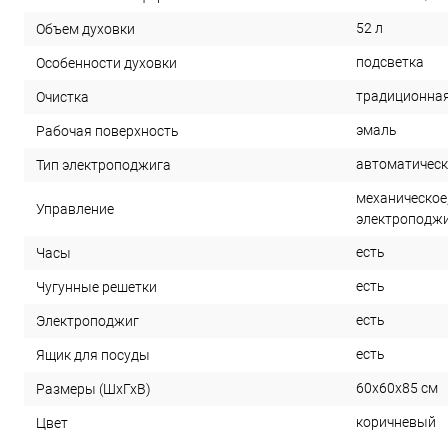
52 л
Объем духовки
подсветка
Особенности духовки
традиционна
Очистка
эмаль
Рабочая поверхность
автоматичес
Тип электроподжига
механическое
Управление
электроподжи
есть
Часы
есть
Чугунные решетки
есть
Электроподжиг
есть
Ящик для посуды
60x60x85 см
Размеры (ШхГхВ)
коричневый
Цвет