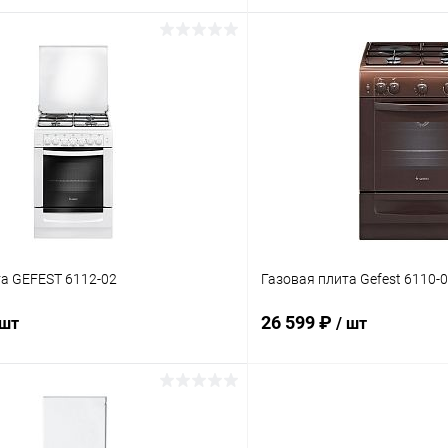
В корзину
В корз
 клик
К сравнению
Купить в 1 клик
ое
В наличии
В избранное
та GEFEST 6112-02
Газовая плита Gefest 6110-
26 599 ₽
 шт
/ шт
В корзину
В корз