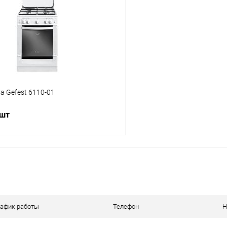
 клик
К сравнению
Купить в 1 клик
ое
В наличии
В избранное
а Gefest 6110-01
 шт
В корзину
 клик
К сравнению
ое
В наличии
рафик работы
Телефон
Н