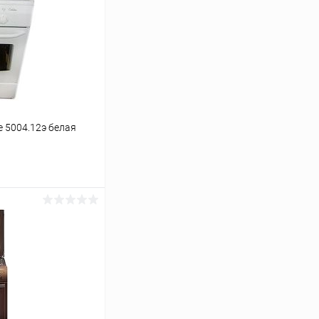
e 5004.12э белая
ину
К сравнению
В наличии