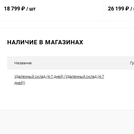
18 799 ₽
26 199 ₽
/ шт
/
В корзину
НАЛИЧИЕ В МАГАЗИНАХ
Купить в 1 клик
К сравнению
Купить в 1
В избранное
В наличии
В избранн
Название
Г
Удаленный склад (4-7 дней) (Удаленный склад (4-7
дней))