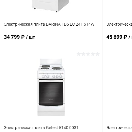
Электрическая плита DARINA 1D5 EC 241 614W
Электрическа
34 799 ₽
45 699 ₽
/ шт
/
В корзину
Купить в 1 клик
К сравнению
Купить в 1
В избранное
В наличии
В избранн
Электрическая плита Gefest 5140 0031
Электрическа