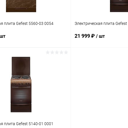
я плита Gefest 5560-03 0054
Электрическая плита Gefest
21 999 ₽
 шт
/ шт
В корзину
В корз
 клик
К сравнению
Купить в 1 клик
ое
В наличии
В избранное
я плита Gefest 5140-01 0001