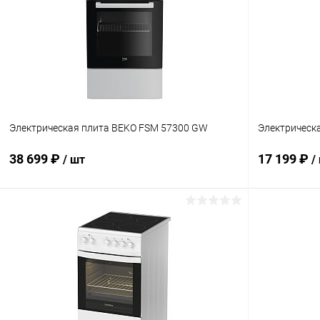
Электрическая плита BEKO FSM 57300 GW
Электрическ
38 699 ₽
17 199 ₽
/ шт
/
В корзину
Купить в 1 клик
К сравнению
Купить в 1
В избранное
В наличии
В избранн