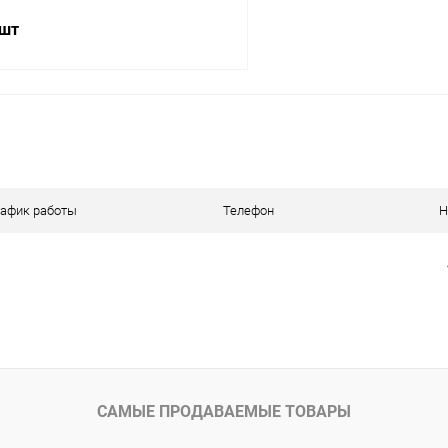
 шт
В корзину
 клик
К сравнению
ое
В наличии
рафик работы
Телефон
Н
САМЫЕ ПРОДАВАЕМЫЕ ТОВАРЫ