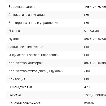
электрическа
Варочная панель
нет
Автоматика закипания
нет
Блокировка панели управления
откидная
Дверца
электрическа
Духовка
нет
Защитное отключение
нет
Индикаторы остаточного тепла
электрических
Количество конфорок
два
Количество стекол дверцы духовки
нет
Конвекция
47 л
Объем духовки
традиционна
Очистка
эмаль
Рабочая поверхность