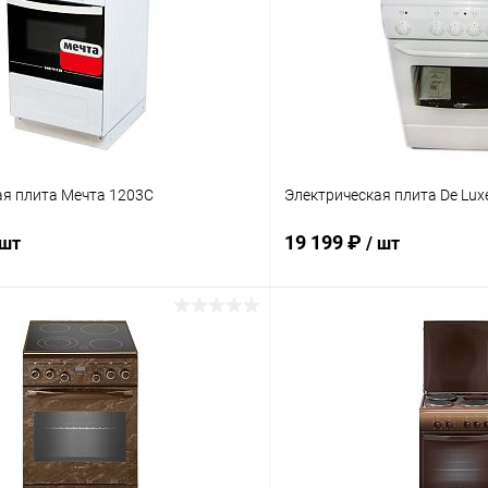
ая плита Мечта 1203С
Электрическая плита De Lux
19 199 ₽
 шт
/ шт
В корзину
В корз
 клик
К сравнению
Купить в 1 клик
ое
В наличии
В избранное