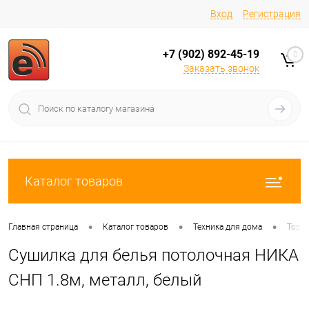
Вход
Регистрация
+7 (902) 892-45-19
0
Заказать звонок
Каталог товаров
•
•
•
Главная страница
Каталог товаров
Техника для дома
Товар
Сушилка для белья потолочная НИКА
СНП 1.8м, металл, белый