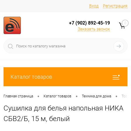
Вход
Регистрация
+7 (902) 892-45-19
0
Заказать звонок
Каталог товаров
•
•
•
Главная страница
Каталог товаров
Техника для дома
Товар
Сушилка для белья напольная НИКА
СБВ2/Б, 15 м, белый