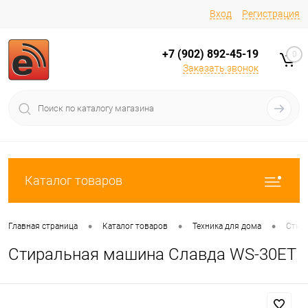
Вход
Регистрация
+7 (902) 892-45-19
0
Заказать звонок
Каталог товаров
•
•
•
Главная страница
Каталог товаров
Техника для дома
Стир
Стиральная машина Славда WS-30ET