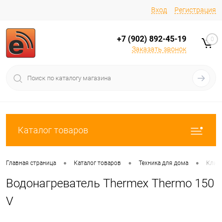
Вход
Регистрация
+7 (902) 892-45-19
0
Заказать звонок
Каталог товаров
•
•
•
Главная страница
Каталог товаров
Техника для дома
Клима
Водонагреватель Thermex Thermo 150
V