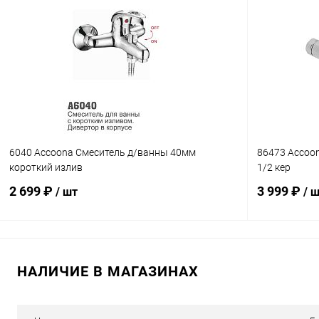
В корзину
Купить в 1 клик
К сравнению
Купить в 1
В избранное
В наличии
В избранн
6040 Accoona Смеситель д/ванны 40мм
86473 Accoo
короткий излив
1/2 кер
2 699 ₽
3 999 ₽
/ шт
/ 
В корзину
НАЛИЧИЕ В МАГАЗИНАХ
Купить в 1 клик
К сравнению
Купить в 1
В избранное
В наличии
В избранн