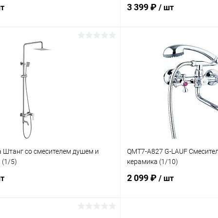
3 399 ₽
шт
/ шт
В корзину
В корз
 клик
К сравнению
Купить в 1 клик
ое
В наличии
В избранное
 Штанг со смесителем душем и
QMТ7-A827 G-LAUF Смесите
 (1/5)
керамика (1/10)
2 099 ₽
шт
/ шт