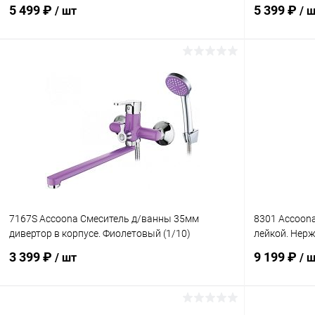
5 499 ₽
5 399 ₽
/ шт
/ 
В корзину
Купить в 1 клик
К сравнению
Купить в 1
В избранное
В наличии
В избранн
7167S Accoona Смеситель д/ванны 35мм
8301 Accoona
дивертор в корпусе. Фиолетовый (1/10)
лейкой. Нерж
3 399 ₽
9 199 ₽
/ шт
/ 