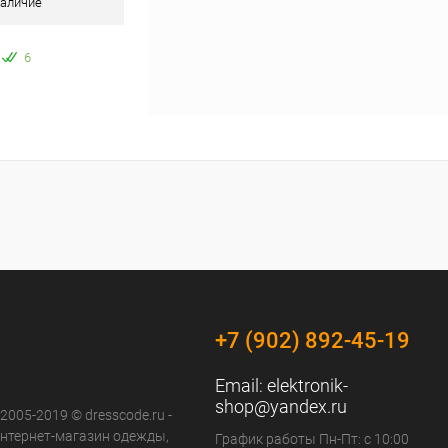
аличие
6
+7 (902) 892-45-19
Email:
elektronik-
shop@yandex.ru
 2005-2019 © dresscode.ru -
нтернет-магазин одежды,
График работы Пн-Пт: с 10:00