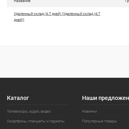
Название
Г
Удаленный склад (4-7 дней) (Удаленный склад (4-7
дней))
Каталог
Наши предложен
Телевизоры, аудио, видео
Новинки
Смартфоны, планшеты и гаджеты
Популярные товары