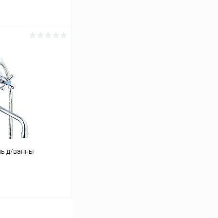
ину
К сравнению
В наличии
ль д/ванны