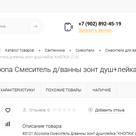
+7 (902) 892-45-19
Заказать звонок
•
•
•
•
Каталог товаров
Сантехника
Смесители
Смесители для в
тель д/ванны зонт душ+лейка "КНОПКА" (1/5)
oona Смеситель д/ванны зонт душ+лейка
ХАРАКТЕРИСТИКИ
ПОХОЖИЕ ТОВАРЫ
НАЛИЧИЕ
Отзывов: 0
Добавить отзыв
Описание товара:
83121 Accoona Смеситель д/ванны зонт душ+лейка "КНОПКА" (