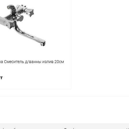
В корзину
В корз
 клик
К сравнению
Купить в 1 клик
ое
В наличии
В избранное
na Смеситель д/ванны излив 20см
шт
В корзину
 клик
К сравнению
ое
В наличии