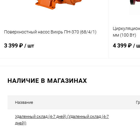
Циркуляцион
Поверхностный насос Вихрь ПН-370 (68/4/1)
мм (100 Вт)
3 399 ₽
4 399 ₽
/ шт
/ 
В корзину
НАЛИЧИЕ В МАГАЗИНАХ
Купить в 1 клик
К сравнению
Купить в 1
В избранное
В наличии
В избранн
Название
Г
Удаленный склад (4-7 дней) (Удаленный склад (4-7
дней))