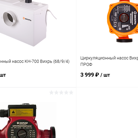
 клик
К сравнению
Купить в 1 клик
ое
В наличии
В избранное
Циркуляционный насос Вихр
нный насос КН-700 Вихрь (68/9/4)
ПРОФ
3 999 ₽
 шт
/ шт
В корзину
В корз
 клик
К сравнению
Купить в 1 клик
ое
В наличии
В избранное