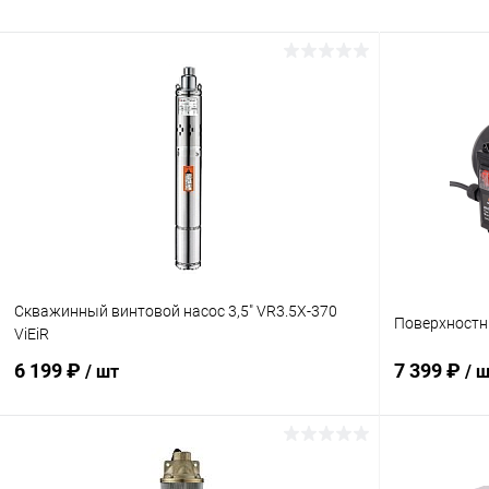
Скважинный винтовой насос 3,5" VR3.5X-370
Поверхностн
ViEiR
6 199 ₽
7 399 ₽
/ шт
/ 
В корзину