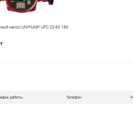
ный насос UNIPUMP UPC 25-60 180
шт
В корзину
 клик
К сравнению
ое
В наличии
рафик работы
Телефон
Н