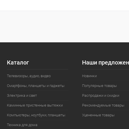
Каталог
Наши предложен
Телевизоры, аудио, видео
Новинки
Смартфоны, планшеты и гаджеты
Популярные товары
Электрика и свет
Распродажи и скидки
Каминные пристенные вытяжки
Рекомендуемые товары
Компьютеры, ноутбуки, планшеты
Уцененные товары
Техника для дома