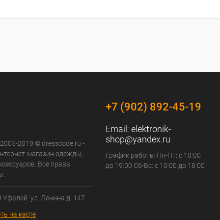
+7 (902) 892-45-19
Email:
elektronik-
shop@yandex.ru
 2005-2019 © dresscode.ru -
нтернет-магазин одежды,
График работы Пн-Пт: с 10:00
ксессуаров. Все права
до 19:00 Сб-Вс: с 10:00 до 18:00
ы.
й Уфалей. ул. Ленина д. 147
ть на карте