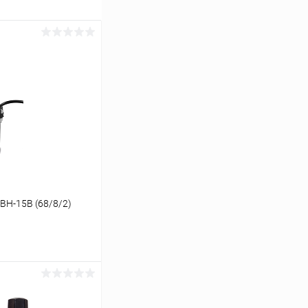
ВН-15В (68/8/2)
ину