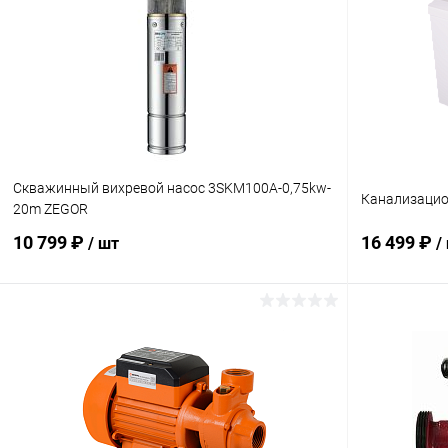
Купить в 1 клик
К сравнению
Купить в 1
В избранное
В наличии
В избранн
Скважинный вихревой насос 3SKM100A-0,75kw-
Канализацио
20m ZEGOR
10 799 ₽
16 499 ₽
/ шт
/
В корзину
Купить в 1 клик
К сравнению
Купить в 1
В избранное
В наличии
В избранн