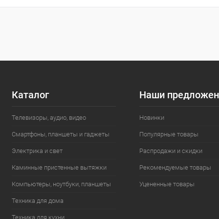
Каталог
Наши предложен
Телевизоры, аудио, видео
Новинки
Смартфоны, планшеты и гаджеты
Популярные товары
Электрика и свет
Распродажи и скидки
Каминные пристенные вытяжки
Рекомендуемые товары
Компьютеры, ноутбуки, планшеты
Уцененные товары
Техника для дома
Техника для кухни