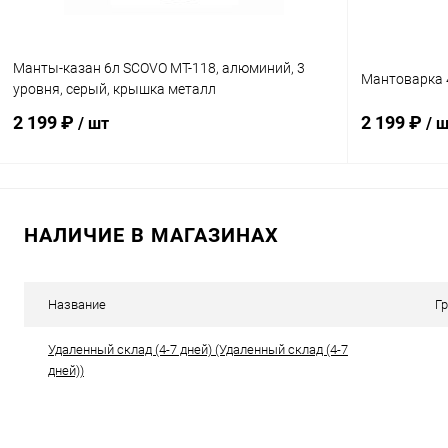
Манты-казан 6л SCOVO МТ-118, алюминий, 3
Мантоварка 4
уровня, серый, крышка металл
2 199 ₽
2 199 ₽
/ шт
/ 
В корзину
НАЛИЧИЕ В МАГАЗИНАХ
Купить в 1 клик
Сравнение
Купить в 1
В избранное
В наличии
В избранн
Название
Г
Удаленный склад (4-7 дней) (Удаленный склад (4-7
дней))