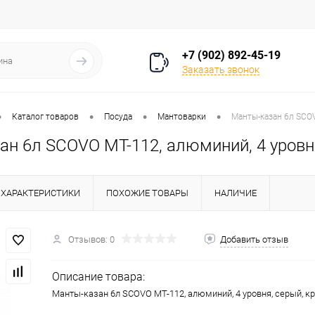
+7 (902) 892-45-19
Заказать звонок
•
•
•
•
Каталог товаров
Посуда
Мантоварки
Манты-казан 6л SCOV
ан 6л SCOVO МТ-112, алюминий, 4 уровн
ХАРАКТЕРИСТИКИ
ПОХОЖИЕ ТОВАРЫ
НАЛИЧИЕ
Отзывов: 0
Добавить отзыв
Описание товара:
Манты-казан 6л SCOVO МТ-112, алюминий, 4 уровня, серый, 