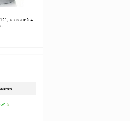
121, алюминий, 4
алл
ину
Сравнение
В наличии
аличие
5