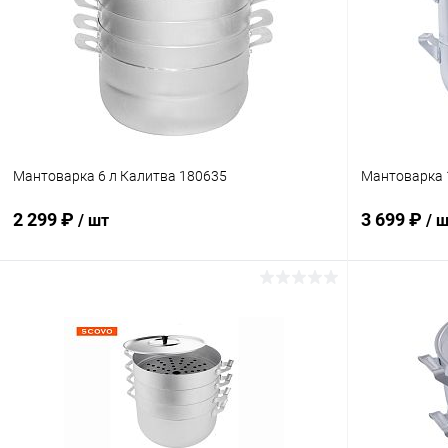
Мантоварка 6 л Калитва 180635
Мантоварка 
2 299 ₽
3 699 ₽
/ шт
/ 
В корзину
Купить в 1 клик
Сравнение
Купить в 1
В избранное
В наличии
В избранн