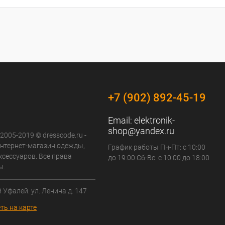
+7 (902) 892-45-19
Email:
elektronik-
shop@yandex.ru
 2005-2019 © dresscode.ru -
нтернет-магазин одежды,
График работы Пн-Пт: с 10:00
ксессуаров. Все права
до 19:00 Сб-Вс: с 10:00 до 18:00
ы.
й Уфалей. ул. Ленина д. 147
ть на карте