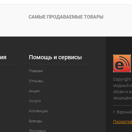
САМЫЕ ПРОДАВАЕМЫЕ ТОВАРЫ
ия
Помощь и сервисы
Главная
Copyright
Отзывы
модный и
Акции
обуви и а
защищен
Услуги
Коллекции
г. Верхни
Бренды
Посмотре
Доставка