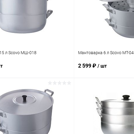
15 л Scovo МШ-018
Мантоварка 6 л Scovo МТ-04
2 599 ₽
шт
/ шт
В корзину
В корз
 клик
Сравнение
Купить в 1 клик
ое
В наличии
В избранное