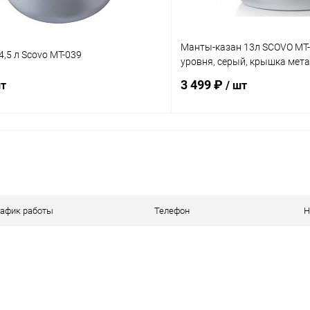
Манты-казан 13л SCOVO МТ-
,5 л Scovo МТ-039
уровня, серый, крышка мет
3 499 ₽
шт
/ шт
В корзину
В корз
 клик
Сравнение
Купить в 1 клик
ое
В наличии
В избранное
рафик работы
Телефон
Н