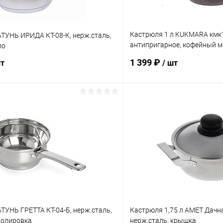
Кастрюля 1 л KUKMARA кмк
АТУНЬ ИРИДА КТ-08-К, нерж.сталь,
антипригарное, кофейный 
ло
стекло
1 399 ₽
шт
/ шт
В корзину
В корз
 клик
К сравнению
Купить в 1 клик
ое
В наличии
В избранное
АТУНЬ ГРЕТТА КТ-04-Б, нерж.сталь,
Кастрюля 1,75 л АМЕТ Дачн
полировка
нерж.сталь, крышка