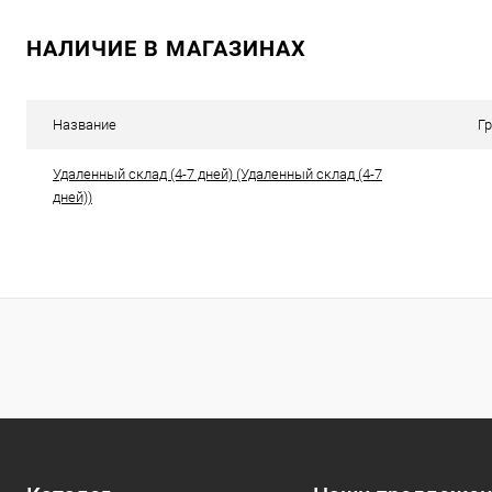
В корзину
НАЛИЧИЕ В МАГАЗИНАХ
Купить в 1 клик
К сравнению
Купить в 1
В избранное
В наличии
В избранн
Название
Г
Удаленный склад (4-7 дней) (Удаленный склад (4-7
дней))