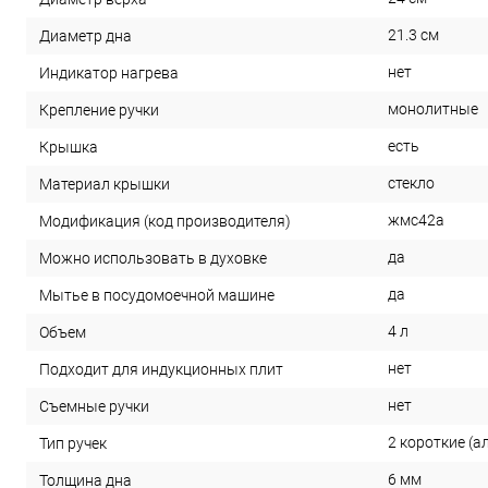
21.3 см
Диаметр дна
нет
Индикатор нагрева
монолитные
Крепление ручки
есть
Крышка
стекло
Материал крышки
жмс42а
Модификация (код производителя)
да
Можно использовать в духовке
да
Мытье в посудомоечной машине
4 л
Объем
нет
Подходит для индукционных плит
нет
Съемные ручки
2 короткие (
Тип ручек
6 мм
Толщина дна