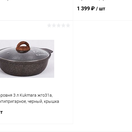
1 399 ₽
/ шт
В корзину
В корз
 клик
К сравнению
Купить в 1 клик
ое
В наличии
В избранное
ровня 3 л Kukmara жго31а,
нтипригарное, черный, крышка
шт