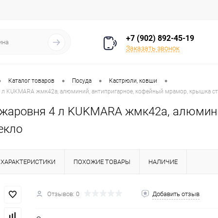
+7 (902) 892-45-19
Заказать звонок
•
•
•
•
Каталог товаров
Посуда
Кастрюли, ковши
 л KUKMARA жмк42а, алюминий, антипригарное, кофейный мрамор, крышка с
жаровня 4 л KUKMARA жмк42а, алюмини
екло
ХАРАКТЕРИСТИКИ
ПОХОЖИЕ ТОВАРЫ
НАЛИЧИЕ
Отзывов: 0
Добавить отзыв