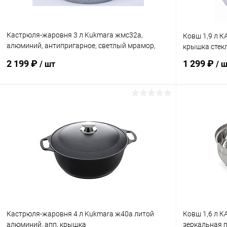
Кастрюля-жаровня 3 л Kukmara жмс32а,
Ковш 1,9 л К
алюминий, антипригарное, светлый мрамор,
крышка стек
крышка стекло
2 199 ₽
1 299 ₽
/ шт
/ 
В корзину
Купить в 1 клик
К сравнению
Купить в 1
В избранное
В наличии
В избранн
Кастрюля-жаровня 4 л Kukmara ж40а литой
Ковш 1,6 л К
алюминий, апп, крышка
зеркальная 