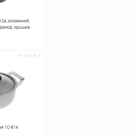
12а, алюминий,
мрамор, крышка
ину
К сравнению
В наличии
ая 1С-814