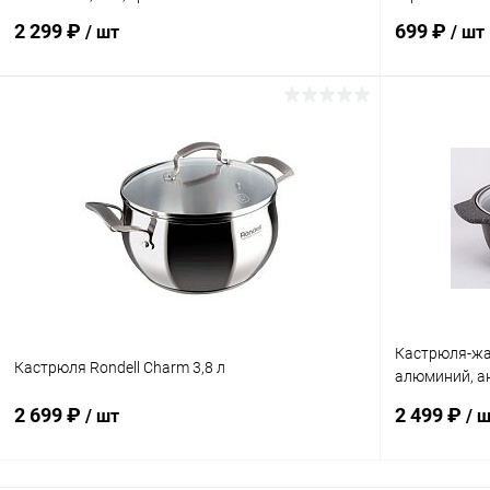
2 299 ₽
699 ₽
/ шт
/ шт
В корзину
Купить в 1 клик
К сравнению
Купить в 1
В избранное
В наличии
В избранн
Кастрюля-жа
Кастрюля Rondell Charm 3,8 л
алюминий, а
стекло
2 699 ₽
2 499 ₽
/ шт
/ 