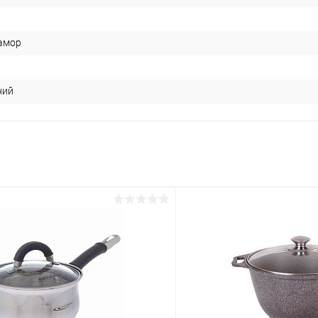
амор
ний