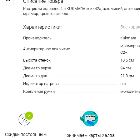
Описание товара:
Кастрюля-жаровня 4 л KUKMARA жмк42а, алюминий, антипри
мрамор, крышка стекло
Характеристики:
Все хара
Производитель
Kukmara
мраморное,
Антипригарное покрытие
С2+
Высота стенок
10.5 см
Диаметр верха
24 см
Диаметр дна
21.3 см
Индикатор нагрева
нет
Крепление ручки
монолитн
Скидки постоянным
Принимаем карты Халва