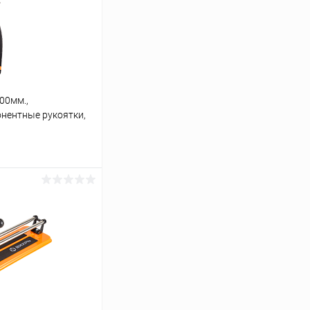
00мм.,
нентные рукоятки,
ину
К сравнению
В наличии