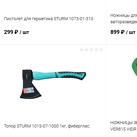
Ножницы для
Пистолет для герметика STURM 1073-01-310
авторазведе
299 ₽
899 ₽
/ шт
/ шт
В корзину
Купить в 1 клик
К сравнению
Купить в 1
В избранное
В наличии
В избранн
НОЖНИЦЫ ЗЕ
Топор STURM 1015-07-1000 1кг, фиберглас.
VER815 ViEiR 