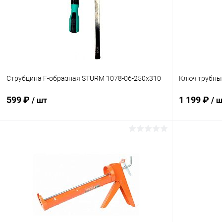
Струбцина F-образная STURM 1078-06-250х310
Ключ трубны
599 ₽
1 199 ₽
/ шт
/ 
В корзину
Купить в 1 клик
К сравнению
Купить в 1
В избранное
В наличии
В избранн