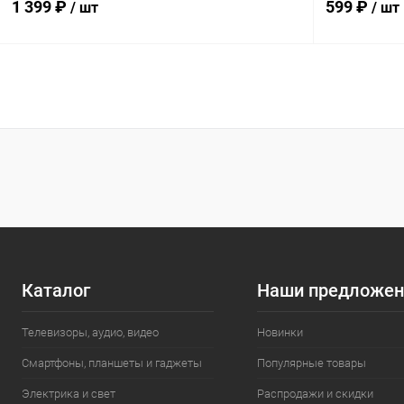
1 399 ₽
599 ₽
/ шт
/ шт
В корзину
Купить в 1 клик
К сравнению
Купить в 1
В избранное
В наличии
В избранн
Каталог
Наши предложен
Телевизоры, аудио, видео
Новинки
Смартфоны, планшеты и гаджеты
Популярные товары
Электрика и свет
Распродажи и скидки