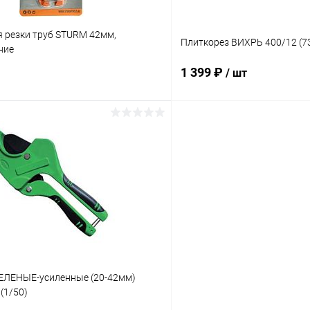
 резки труб STURM 42мм,
Плиткорез ВИХРЬ 400/12 (7
ние
1 399 ₽
/ шт
В корзину
В корз
 клик
К сравнению
Купить в 1 клик
ое
В наличии
В избранное
ЛЕНЫЕ-усиленные (20-42мм)
(1/50)