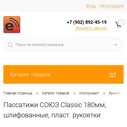
Вход
Регистрация
+7 (902) 892-45-19
0
Заказать звонок
Каталог товаров
•
•
•
Главная страница
Каталог товаров
Инструмент
Ручной ин
Пассатижи СОЮЗ Classic 180мм,
шлифованные, пласт. рукоятки