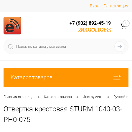
Вход
Регистрация
+7 (902) 892-45-19
0
Заказать звонок
Каталог товаров
•
•
•
Главная страница
Каталог товаров
Инструмент
Ручной ин
Отвертка крестовая STURM 1040-03-
РН0-075