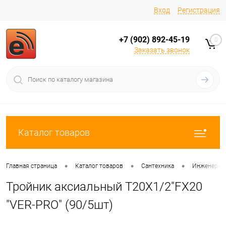
Вход
Регистрация
+7 (902) 892-45-19
0
Заказать звонок
Каталог товаров
•
•
•
Главная страница
Каталог товаров
Сантехника
Инженерная
Тройник аксиальный Т20X1/2"FX20
"VER-PRO" (90/5шт)