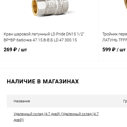
Кран шаровой латунный LD Pride DN15 1/2"
Тройник пере
ВР*ВР бабочка 47.15.В-В.Б LD 47.300.15
ЛАТУНЬ TFFF6
269 ₽
599 ₽
/ шт
/ шт
В корзину
НАЛИЧИЕ В МАГАЗИНАХ
Купить в 1 клик
К сравнению
Купить в 1
В избранное
В наличии
В избранн
Название
Г
Удаленный склад (4-7 дней) (Удаленный склад (4-7
дней))