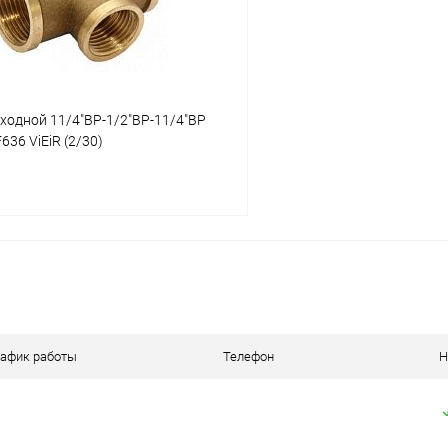
ходной 11/4"ВР-1/2"ВР-11/4"ВР
36 ViEiR (2/30)
В корзину
 клик
К сравнению
ое
В наличии
рафик работы
Телефон
Н