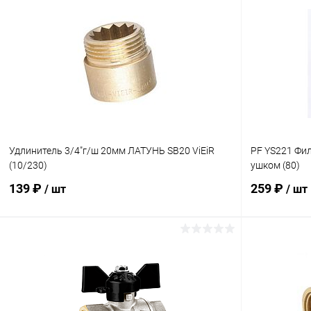
В корзину
Купить в 1 клик
К сравнению
Купить в 1
В избранное
В наличии
В избранн
Удлинитель 3/4"г/ш 20мм ЛАТУНЬ SB20 ViEiR
PF YS221 Фил
(10/230)
ушком (80)
139 ₽
259 ₽
/ шт
/ шт
В корзину
Купить в 1 клик
К сравнению
Купить в 1
В избранное
В наличии
В избранн