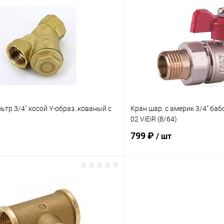
В корзину
В корз
 клик
К сравнению
Купить в 1 клик
ое
В наличии
В избранное
ьтр 3/4" косой Y-образ..кованый с
Кран шар. с америк 3/4" ба
02 ViEiR (8/64)
799 ₽
/ шт
В корзину
В корз
 клик
К сравнению
Купить в 1 клик
ое
В наличии
В избранное