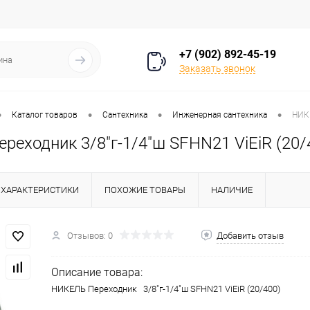
+7 (902) 892-45-19
Заказать звонок
•
•
•
•
Каталог товаров
Сантехника
Инженерная сантехника
НИКЕ
еходник 3/8"г-1/4"ш SFHN21 ViEiR (20/
ХАРАКТЕРИСТИКИ
ПОХОЖИЕ ТОВАРЫ
НАЛИЧИЕ
Отзывов: 0
Добавить отзыв
Описание товара:
НИКЕЛЬ Переходник 3/8"г-1/4"ш SFHN21 ViEiR (20/400)