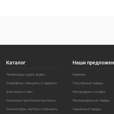
Каталог
Наши предложен
Телевизоры, аудио, видео
Новинки
Смартфоны, планшеты и гаджеты
Популярные товары
Электрика и свет
Распродажи и скидки
Каминные пристенные вытяжки
Рекомендуемые товары
Компьютеры, ноутбуки, планшеты
Уцененные товары