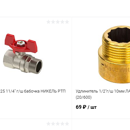
N25 11/4" г/ш бабочка НИКЕЛЬ РТП
Удлинитель 1/2"г/ш 10мм Л
(20/600)
69 ₽
/ шт