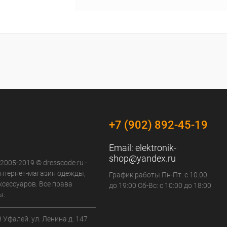
+7 (902) 892-45-19
Email:
elektronik-
shop@yandex.ru
 2005-2019 © dresscode.ru -
нтернет-магазин одежды,
График работы Пн-Пт: с 10:00
ксессуаров. Все права
до 19:00 Сб-Вс: с 10:00 до 18:00
ы.
й Уфалей. ул. Ленина д. 147