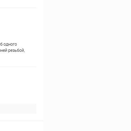
б одного
нней резьбой,