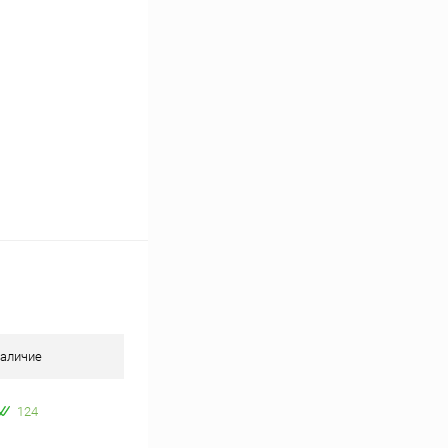
аличие
124