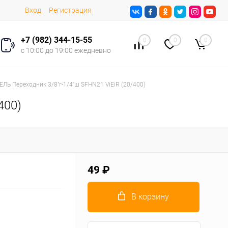
Вход
Регистрация
+7 (982) 344-15-55
0
0
0
с 10:00 до 19:00 ежедневно
ЛЬ Переходник 3/8"г-1/4"ш SFHN21 ViEiR (20/400)
400)
49 ₽
В корзину