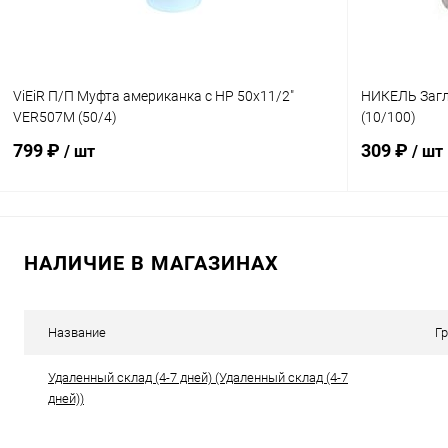
ViEiR П/П Муфта американка с НР 50х11/2"
НИКЕЛЬ Загл
VER507M (50/4)
(10/100)
799 ₽
309 ₽
/ шт
/ шт
В корзину
НАЛИЧИЕ В МАГАЗИНАХ
Купить в 1 клик
К сравнению
Купить в 1
В избранное
В наличии
В избранн
Название
Г
Удаленный склад (4-7 дней) (Удаленный склад (4-7
дней))