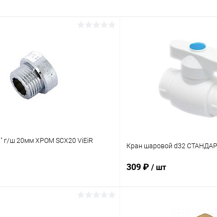
" г/ш 20мм ХРОМ SCX20 ViEiR
Кран шаровой d32 СТАНДАРТ
309 ₽
/ шт
В корзину
В корз