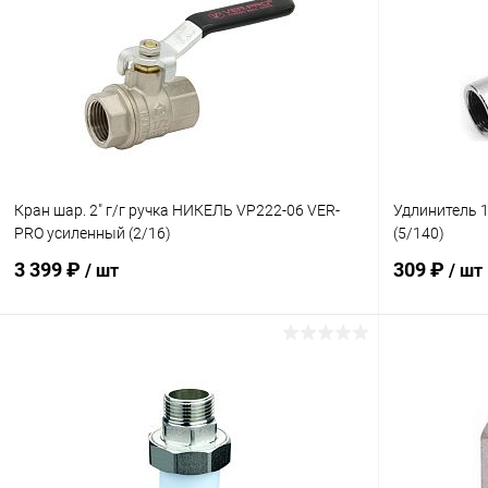
Купить в 1 клик
К сравнению
Купить в 1
В избранное
В наличии
В избранн
Кран шар. 2" г/г ручка НИКЕЛЬ VP222-06 VER-
Удлинитель 1
PRO усиленный (2/16)
(5/140)
3 399 ₽
309 ₽
/ шт
/ шт
В корзину
Купить в 1 клик
К сравнению
Купить в 1
В избранное
В наличии
В избранн