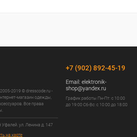
+7 (902) 892-45-19
Email:
elektronik-
shop@yandex.ru
 2005-2019 © dresscode.ru -
нтернет-магазин одежды,
График работы Пн-Пт: с 10:00
ксессуаров. Все права
до 19:00 Сб-Вс: с 10:00 до 18:00
ы.
й Уфалей. ул. Ленина д. 147
ть на карте