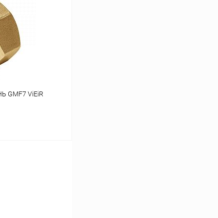
К сравнению
В наличии
Ь GMF7 ViEiR
ину
К сравнению
В наличии