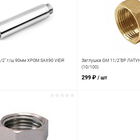
 клик
К сравнению
Купить в 1 клик
ое
В наличии
В избранное
/2" г/ш 90мм ХРОМ SAX90 ViEiR
Заглушка GM 11/2"ВР ЛАТУН
(10/100)
299 ₽
/ шт
В корзину
В корз
 клик
К сравнению
Купить в 1 клик
ое
В наличии
В избранное