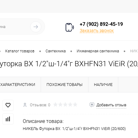
+7 (902) 892-45-19
Заказать звонок
•
•
•
•
Каталог товаров
Сантехника
Инженерная сантехника
НИКЕ
орка ВХ 1/2"ш-1/4"г BXHFN31 ViEiR (20
ХАРАКТЕРИСТИКИ
ПОХОЖИЕ ТОВАРЫ
НАЛИЧИЕ
Отзывов: 0
Добавить отзыв
Описание товара:
НИКЕЛЬ Футорка ВХ 1/2"ш-1/4"г BXHFN31 ViEiR (20/600)