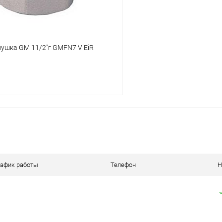
ушка GM 11/2"г GMFN7 ViEiR
В корзину
 клик
К сравнению
ое
В наличии
рафик работы
Телефон
Н