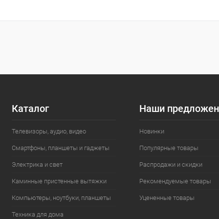
Каталог
Наши предложен
Телевизоры, аудио, видео
Новинки
Смартфоны, планшеты и гаджеты
Популярные товары
Электрика и свет
Распродажи и скидки
Каминные пристенные вытяжки
Рекомендуемые товары
Компьютеры, ноутбуки, планшеты
Уцененные товары
Техника для дома