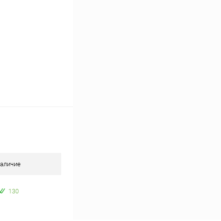
аличие
130