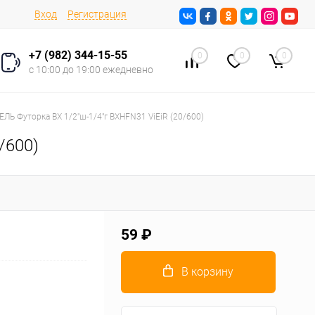
Вход
Регистрация
+7 (982) 344-15-55
0
0
0
с 10:00 до 19:00 ежедневно
ЛЬ Футорка ВХ 1/2"ш-1/4"г BXHFN31 ViEiR (20/600)
/600)
59 ₽
В корзину