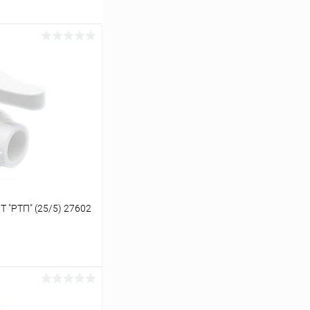
 "РТП" (25/5) 27602
ину