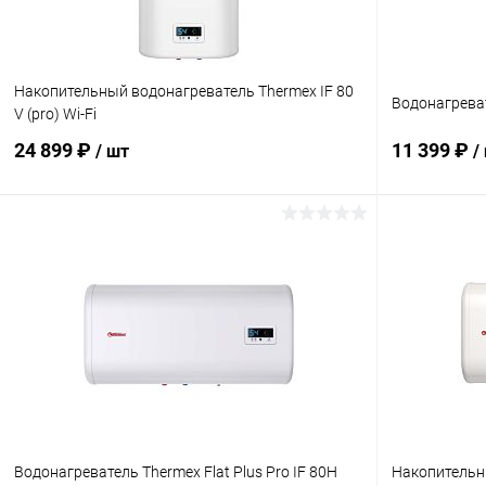
Накопительный водонагреватель Thermex IF 80
Водонагрева
V (pro) Wi-Fi
24 899 ₽
11 399 ₽
/ шт
/
В корзину
Купить в 1 клик
К сравнению
Купить в 1
В избранное
В наличии
В избранн
Водонагреватель Thermex Flat Plus Pro IF 80H
Накопительн