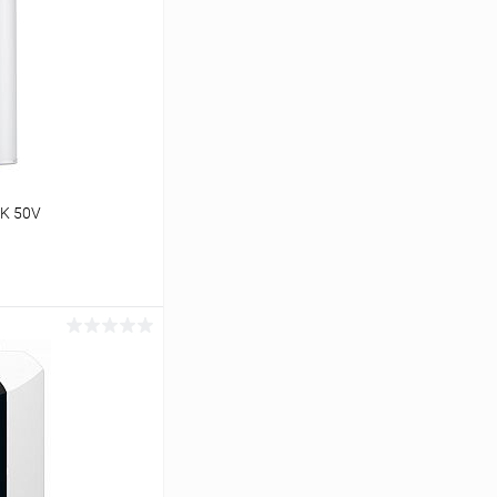
K 50V
ину
К сравнению
В наличии