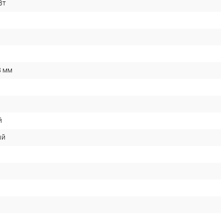
Вт
8 мм
й
ый