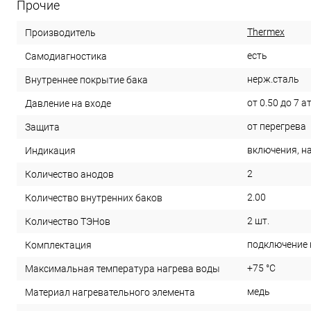
Прочие
Thermex
Производитель
есть
Самодиагностика
нерж.сталь
Внутреннее покрытие бака
от 0.50 до 7 а
Давление на входе
от перегрева
Защита
включения, н
Индикация
2
Количество анодов
2.00
Количество внутренних баков
2 шт.
Количество ТЭНов
подключение 
Комплектация
+75 °С
Максимальная температура нагрева воды
медь
Материал нагревательного элемента