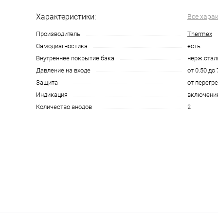
Характеристики:
Все хара
Производитель
Thermex
Самодиагностика
есть
Внутреннее покрытие бака
нерж.стал
Давление на входе
от 0.50 до 
Защита
от перегр
Индикация
включения
Количество анодов
2