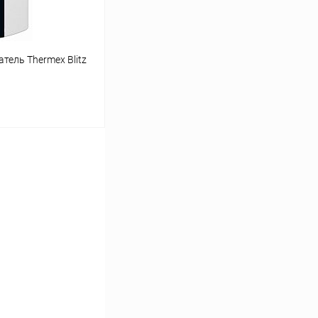
ель Thermex Blitz
ину
К сравнению
В наличии