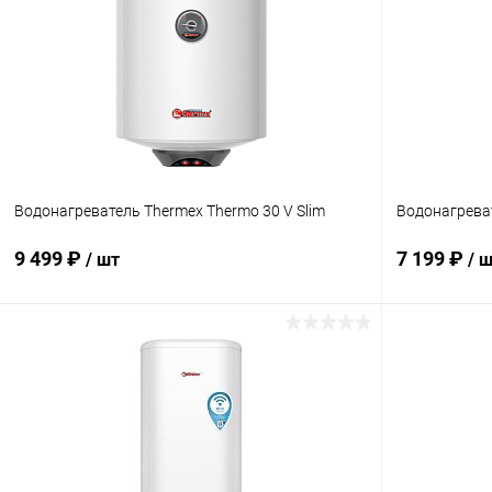
Водонагреватель Thermex Thermo 30 V Slim
Водонагреват
9 499 ₽
7 199 ₽
/ шт
/ 
В корзину
Купить в 1 клик
К сравнению
Купить в 1
В избранное
В наличии
В избранн