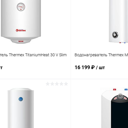
ель Thermex TitaniumHeat 30 V Slim
Водонагреватель Thermex M
16 199 ₽
шт
/ шт
В корзину
В корз
 клик
К сравнению
Купить в 1 клик
ое
В наличии
В избранное