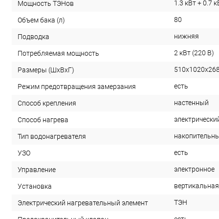
1.3 кВт + 0.7 к
Мощность ТЭНов
80
Объем бака (л)
нижняя
Подводка
2 кВт (220 В)
Потребляемая мощность
510x1020x26
Размеры (ШхВхГ)
есть
Режим предотвращения замерзания
настенный
Способ крепления
электрически
Способ нагрева
накопительн
Тип водонагревателя
есть
УЗО
электронное
Управление
вертикальная
Установка
ТЭН
Электрический нагревательный элемент