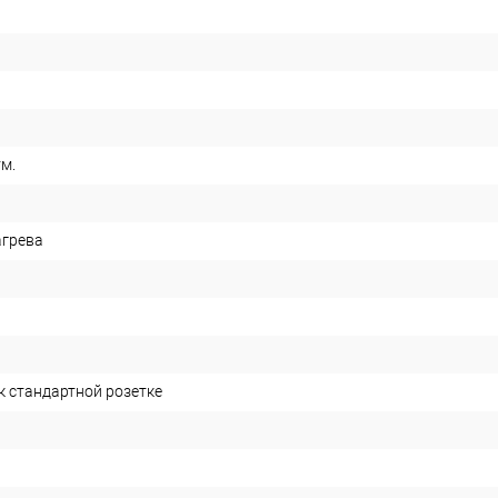
тм.
агрева
к стандартной розетке