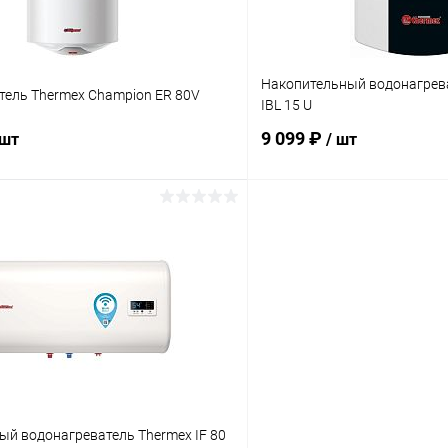
Накопительный водонагреват
тель Thermex Champion ER 80V
IBL 15 U
9 099 ₽
 шт
/ шт
В корзину
В корз
 клик
К сравнению
Купить в 1 клик
ое
В наличии
В избранное
ый водонагреватель Thermex IF 80