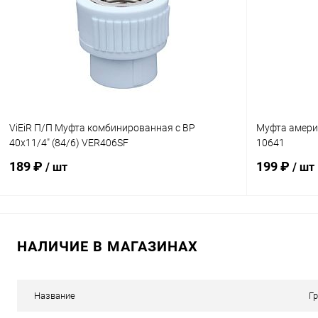
Купить в 1 клик
К сравнению
Купить в 1
В избранное
В наличии
В избранн
ViEiR П/П Муфта комбинированная с ВР
Муфта америк
40х11/4" (84/6) VER406SF
10641
189 ₽
199 ₽
/ шт
/ шт
В корзину
НАЛИЧИЕ В МАГАЗИНАХ
Купить в 1 клик
К сравнению
Купить в 1
В избранное
В наличии
В избранн
Название
Г