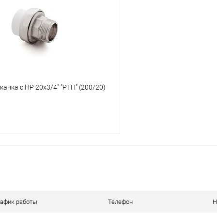
 клик
К сравнению
Купить в 1 клик
ое
В наличии
В избранное
анка с НР 20х3/4" "РТП" (200/20)
В корзину
 клик
К сравнению
ое
В наличии
рафик работы
Телефон
Н