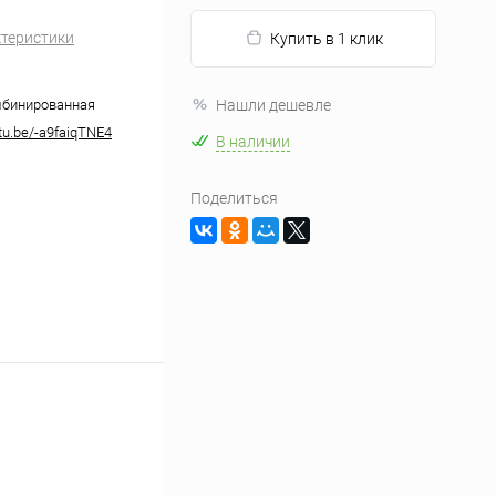
ктеристики
Купить в 1 клик
мбинированная
Нашли дешевле
utu.be/-a9faiqTNE4
В наличии
Поделиться