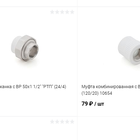
В корзину
В корз
 клик
К сравнению
Купить в 1 клик
ое
В наличии
В избранное
анка с ВР 50х1 1/2" "РТП" (24/4)
Муфта комбинированная с В
(120/20) 10654
79 ₽
/ шт
В корзину
В корз