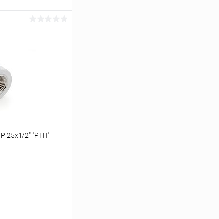
ину
К сравнению
В наличии
Р 25х1/2" "РТП"
ину