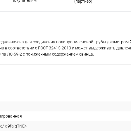
покупателям
(партнер)
едназначена для соединения полипропиленовой трубы диаметром 
на в соответствии с ГОСТ 32415-2013 и может выдерживать давлени
ипа ЛС-59-2 с пониженным содержанием свинца.
нированная
be/-a9faiqTNE4