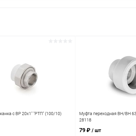
анка с ВР 20х1" "РТП" (100/10)
Муфта переходная ВН/ВН 63/
28118
79 ₽
/ шт