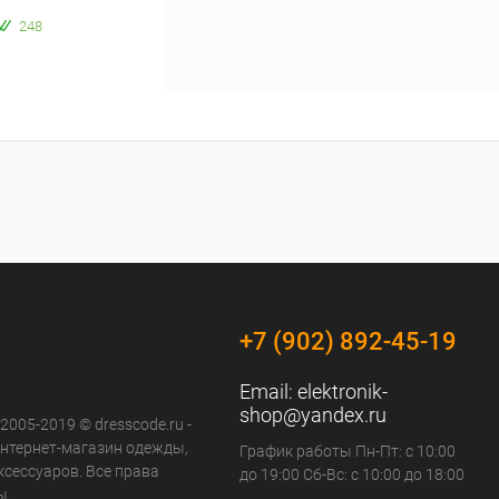
248
+7 (902) 892-45-19
Email:
elektronik-
shop@yandex.ru
 2005-2019 © dresscode.ru -
нтернет-магазин одежды,
График работы Пн-Пт: с 10:00
ксессуаров. Все права
до 19:00 Сб-Вс: с 10:00 до 18:00
ы.