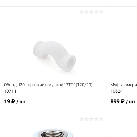
В корзину
Купить в 1 клик
К сравнению
Купить в 1
В избранное
В наличии
В избранн
Обвод d20 короткий с муфтой "РТП" (120/20)
Муфта америк
10714
10624
19 ₽
899 ₽
/ шт
/ шт
В корзину