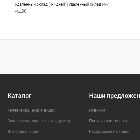
Удаленный склад (4-7 дней) (Удаленный склад (4-7
дней))
Каталог
Наши предложен
Телевизоры, аудио, видео
Новинки
Смартфоны, планшеты и гаджеты
Популярные товары
Электрика и свет
Распродажи и скидки