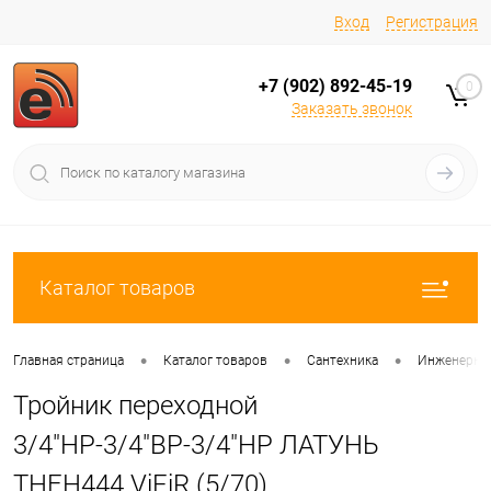
Вход
Регистрация
+7 (902) 892-45-19
0
Заказать звонок
Каталог товаров
•
•
•
Главная страница
Каталог товаров
Сантехника
Инженерная
Тройник переходной
3/4"НР-3/4"ВР-3/4"НР ЛАТУНЬ
THFH444 ViEiR (5/70)