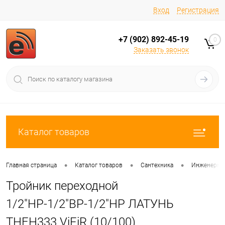
Вход
Регистрация
+7 (902) 892-45-19
0
Заказать звонок
Каталог товаров
•
•
•
Главная страница
Каталог товаров
Сантехника
Инженерная
Тройник переходной
1/2"НР-1/2"ВР-1/2"НР ЛАТУНЬ
THFH333 ViEiR (10/100)