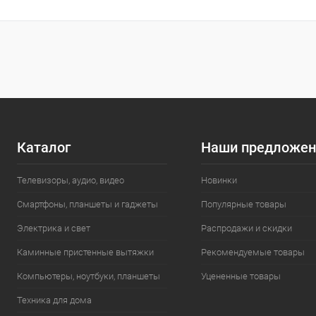
Каталог
Наши предложен
Телевизоры, аудио, видео
Новинки
Смартфоны, планшеты и гаджеты
Популярные товары
Электрика и свет
Распродажи и скидки
Каминные пристенные вытяжки
Рекомендуемые товары
Компьютеры, ноутбуки, планшеты
Уцененные товары
Техника для дома