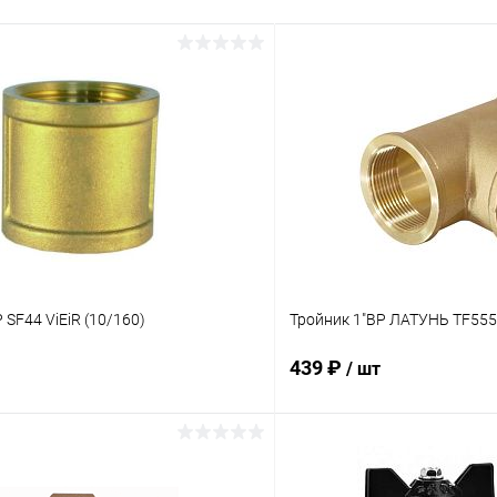
 SF44 ViEiR (10/160)
Тройник 1"ВР ЛАТУНЬ TF555 
439 ₽
/ шт
В корзину
В корз