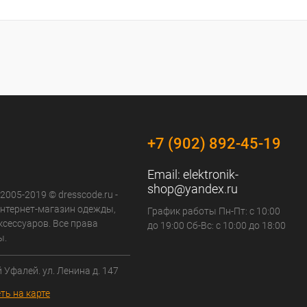
+7 (902) 892-45-19
Email:
elektronik-
shop@yandex.ru
 2005-2019 © dresscode.ru -
нтернет-магазин одежды,
График работы Пн-Пт: с 10:00
ксессуаров. Все права
до 19:00 Сб-Вс: с 10:00 до 18:00
ы.
й Уфалей. ул. Ленина д. 147
ть на карте