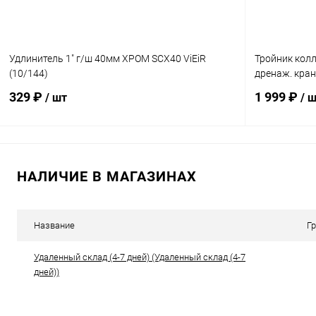
Удлинитель 1" г/ш 40мм ХРОМ SCX40 ViEiR
Тройник колле
(10/144)
дренаж. кран
329 ₽
1 999 ₽
/ шт
/ 
В корзину
НАЛИЧИЕ В МАГАЗИНАХ
Купить в 1 клик
К сравнению
Купить в 1
В избранное
В наличии
В избранн
Название
Г
Удаленный склад (4-7 дней) (Удаленный склад (4-7
дней))