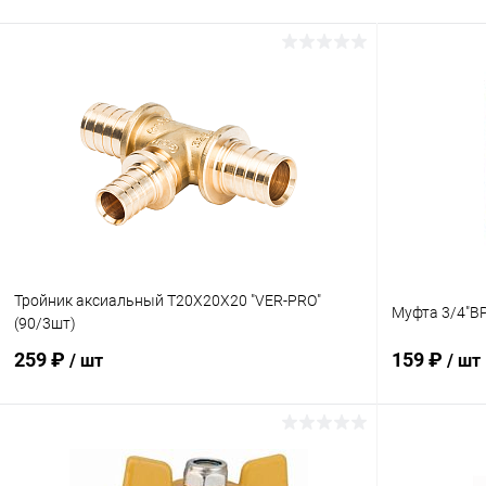
Тройник аксиальный Т20X20X20 "VER-PRO"
Муфта 3/4"ВР
(90/3шт)
259 ₽
159 ₽
/ шт
/ шт
В корзину