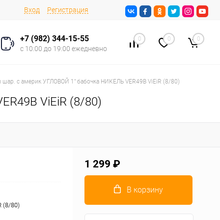
Вход
Регистрация
+7 (982) 344-15-55
0
0
0
с 10:00 до 19:00 ежедневно
 шар. с америк УГЛОВОЙ 1" бабочка НИКЕЛЬ VER49B ViEiR (8/80)
ER49B ViEiR (8/80)
1 299 ₽
В корзину
 (8/80)