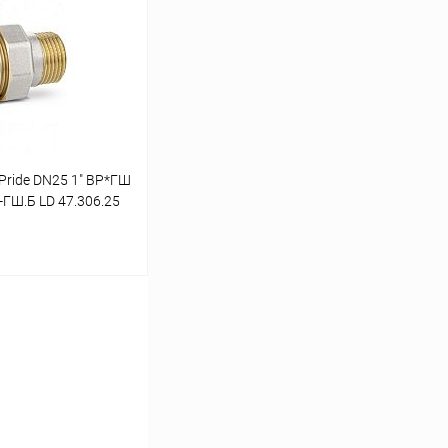
К сравнению
В наличии
Pride DN25 1" ВР*ГШ
-ГШ.Б LD 47.306.25
ину
К сравнению
В наличии