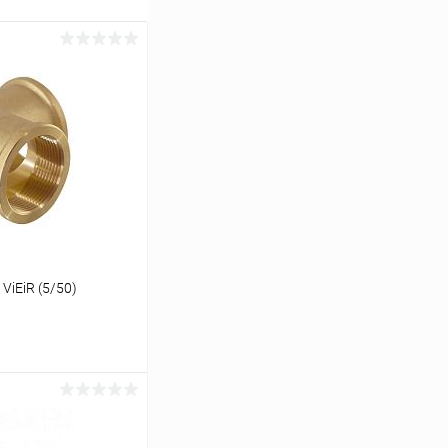
ViEiR (5/50)
ину