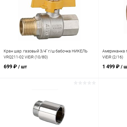
Купить в 1 клик
К сравнению
Купить в 1
В избранное
В наличии
В избранн
Кран шар. газовый 3/4" г/ш бабочка НИКЕЛЬ
Американка п
VRQ211-02 ViEiR (10/80)
ViEiR (2/16)
699 ₽
1 499 ₽
/ шт
/ 
В корзину
Купить в 1 клик
К сравнению
Купить в 1
В избранное
В наличии
В избранн