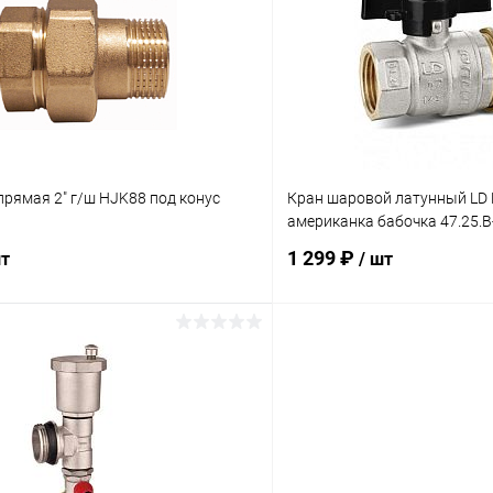
 клик
К сравнению
Купить в 1 клик
ое
В наличии
В избранное
рямая 2" г/ш HJK88 под конус
Кран шаровой латунный LD 
американка бабочка 47.25.В
1 299 ₽
шт
/ шт
В корзину
В корз
 клик
К сравнению
Купить в 1 клик
ое
В наличии
В избранное