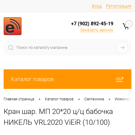
Вход
Регистрация
+7 (902) 892-45-19
0
Заказать звонок
Каталог товаров
•
•
•
Главная страница
Каталог товаров
Сантехника
Инженерная
Кран шар. МП 20*20 ц/ц бабочка
НИКЕЛЬ VRL2020 ViEiR (10/100)